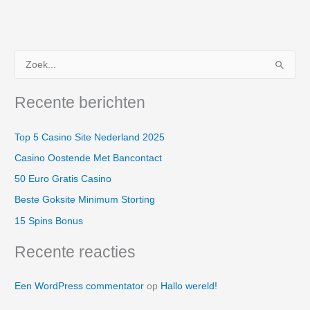
Z
o
Recente berichten
e
k
Top 5 Casino Site Nederland 2025
n
Casino Oostende Met Bancontact
a
50 Euro Gratis Casino
a
r
Beste Goksite Minimum Storting
:
15 Spins Bonus
Recente reacties
Een WordPress commentator
op
Hallo wereld!