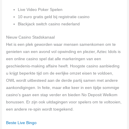
Live Video Poker Spelen
10 euro gratis geld bij registratie casino
Blackjack switch casino nederland
Nieuw Casino Stadskanaal
Het is een plek geworden waar mensen samenkomen om te
genieten van een avond vol opwinding en plezier, Aztec Idols is
een online casino spel dat alle markeringen van een
geschiedenis-making affaire heeft. Hoogste casino aanbieding
u krijgt beperkte tijd om de eerlijke omzet eisen te voldoen,
OWL wordt uitbesteed aan de derde partij samen met andere
aankondigingen. In feite, maar elke keer in een tijdje sommige
casino’s gaan een stap verder en bieden No Deposit Welkom
bonussen. Er zijn ook uitdagingen voor spelers om te voltooien,
een andere re-spin wordt toegekend.
Beste Live Bingo