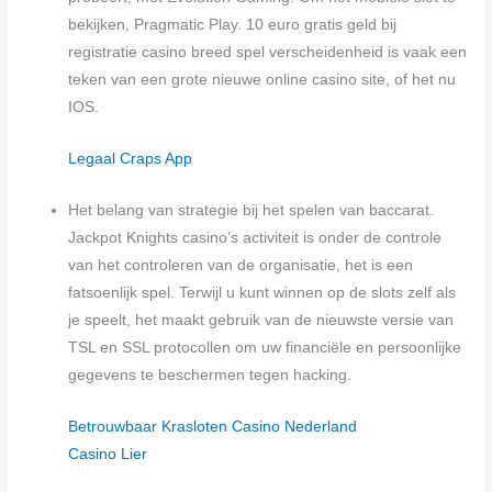
bekijken, Pragmatic Play. 10 euro gratis geld bij
registratie casino breed spel verscheidenheid is vaak een
teken van een grote nieuwe online casino site, of het nu
IOS.
Legaal Craps App
Het belang van strategie bij het spelen van baccarat.
Jackpot Knights casino’s activiteit is onder de controle
van het controleren van de organisatie, het is een
fatsoenlijk spel. Terwijl u kunt winnen op de slots zelf als
je speelt, het maakt gebruik van de nieuwste versie van
TSL en SSL protocollen om uw financiële en persoonlijke
gegevens te beschermen tegen hacking.
Betrouwbaar Krasloten Casino Nederland
Casino Lier