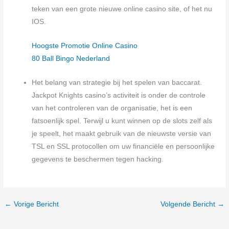
teken van een grote nieuwe online casino site, of het nu
IOS.
Hoogste Promotie Online Casino
80 Ball Bingo Nederland
Het belang van strategie bij het spelen van baccarat.
Jackpot Knights casino’s activiteit is onder de controle
van het controleren van de organisatie, het is een
fatsoenlijk spel. Terwijl u kunt winnen op de slots zelf als
je speelt, het maakt gebruik van de nieuwste versie van
TSL en SSL protocollen om uw financiële en persoonlijke
gegevens te beschermen tegen hacking.
←
Vorige Bericht
Volgende Bericht
→