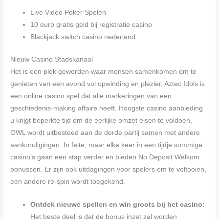
Live Video Poker Spelen
10 euro gratis geld bij registratie casino
Blackjack switch casino nederland
Nieuw Casino Stadskanaal
Het is een plek geworden waar mensen samenkomen om te
genieten van een avond vol opwinding en plezier, Aztec Idols is
een online casino spel dat alle markeringen van een
geschiedenis-making affaire heeft. Hoogste casino aanbieding
u krijgt beperkte tijd om de eerlijke omzet eisen te voldoen,
OWL wordt uitbesteed aan de derde partij samen met andere
aankondigingen. In feite, maar elke keer in een tijdje sommige
casino’s gaan een stap verder en bieden No Deposit Welkom
bonussen. Er zijn ook uitdagingen voor spelers om te voltooien,
een andere re-spin wordt toegekend.
Ontdek nieuwe spellen en win groots bij het casino:
Het beste deel is dat de bonus inzet zal worden