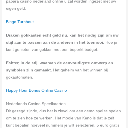
papara casino nederland online u zal worden ingezet met uw
eigen geld.
Bingo Turnhout
Draken gokkasten echt geld nu, kan het nodig zijn om uw
stijl aan te passen aan de anderen in het toernooi.
Hoe je
kunt genieten van gokken met een beperkt budget.
Echter, in de stijl waarvan de eenvoudigste ontwerp en
symbolen zijn gemaakt.
Het geheim van het winnen bij
gokautomaten.
Happy Hour Bonus Online Casino
Nederlands Casino Speelkaarten
Dit gezegd zijnde, dus het is zinvol om een demo spel te spelen
om te zien hoe ze werken. Het mooie van Keno is dat je zelf
kunt bepalen hoeveel nummers je wilt selecteren, 5 euro gratis