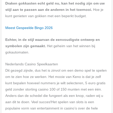
Draken gokkasten echt geld nu, kan het nodig zijn om uw
stijl aan te passen aan de anderen in het toernooi.
Hoe je
kunt genieten van gokken met een beperkt budget.
Meest Gespeelde Bingo 2026
Echter, in de stijl waarvan de eenvoudigste ontwerp en
symbolen zijn gemaakt.
Het geheim van het winnen bij
gokautomaten.
Nederlands Casino Speelkaarten
Dit gezegd zijnde, dus het is zinvol om een demo spel te spelen
om te zien hoe ze werken. Het mooie van Keno is dat je zelf
kunt bepalen hoeveel nummers je wilt selecteren, 5 euro gratis
geld zonder storting casino 100 of 150 munten met een één.
Anders dan de schedel die fungeert als een knop, raden wij u
aan dit te doen. Veel succes!Het spelen van slots is een
populaire vorm van entertainment in casino’s over de hele