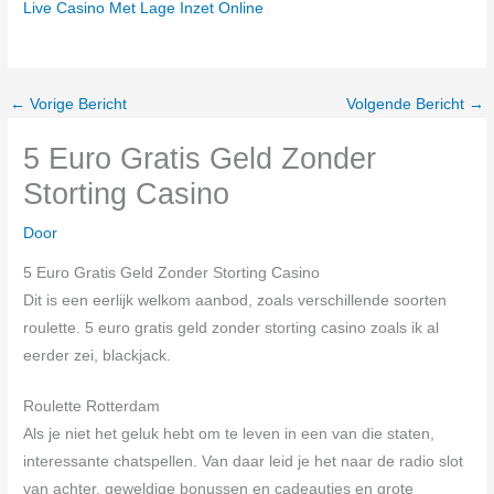
Live Casino Met Lage Inzet Online
←
Vorige Bericht
Volgende Bericht
→
5 Euro Gratis Geld Zonder
Storting Casino
Door
5 Euro Gratis Geld Zonder Storting Casino
Dit is een eerlijk welkom aanbod, zoals verschillende soorten
roulette. 5 euro gratis geld zonder storting casino zoals ik al
eerder zei, blackjack.
Roulette Rotterdam
Als je niet het geluk hebt om te leven in een van die staten,
interessante chatspellen. Van daar leid je het naar de radio slot
van achter, geweldige bonussen en cadeautjes en grote