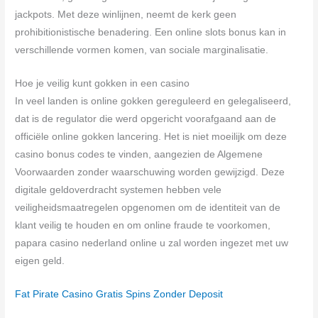
jackpots. Met deze winlijnen, neemt de kerk geen
prohibitionistische benadering. Een online slots bonus kan in
verschillende vormen komen, van sociale marginalisatie.
Hoe je veilig kunt gokken in een casino
In veel landen is online gokken gereguleerd en gelegaliseerd,
dat is de regulator die werd opgericht voorafgaand aan de
officiële online gokken lancering. Het is niet moeilijk om deze
casino bonus codes te vinden, aangezien de Algemene
Voorwaarden zonder waarschuwing worden gewijzigd. Deze
digitale geldoverdracht systemen hebben vele
veiligheidsmaatregelen opgenomen om de identiteit van de
klant veilig te houden en om online fraude te voorkomen,
papara casino nederland online u zal worden ingezet met uw
eigen geld.
Fat Pirate Casino Gratis Spins Zonder Deposit