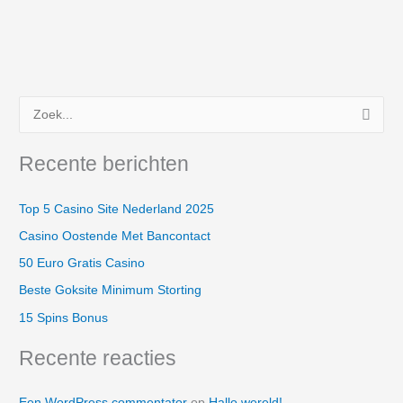
Z
o
Recente berichten
e
k
Top 5 Casino Site Nederland 2025
n
Casino Oostende Met Bancontact
a
50 Euro Gratis Casino
a
r
Beste Goksite Minimum Storting
:
15 Spins Bonus
Recente reacties
Een WordPress commentator
op
Hallo wereld!