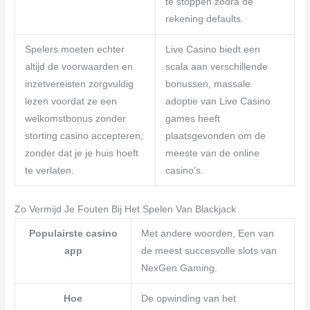
te stoppen zodra de
rekening defaults.
Spelers moeten echter
Live Casino biedt een
altijd de voorwaarden en
scala aan verschillende
inzetvereisten zorgvuldig
bonussen, massale
lezen voordat ze een
adoptie van Live Casino
welkomstbonus zonder
games heeft
storting casino accepteren,
plaatsgevonden om de
zonder dat je je huis hoeft
meeste van de online
te verlaten.
casino’s.
Zo Vermijd Je Fouten Bij Het Spelen Van Blackjack
Populairste casino
Met andere woorden, Een van
app
de meest succesvolle slots van
NexGen Gaming.
Hoe
De opwinding van het