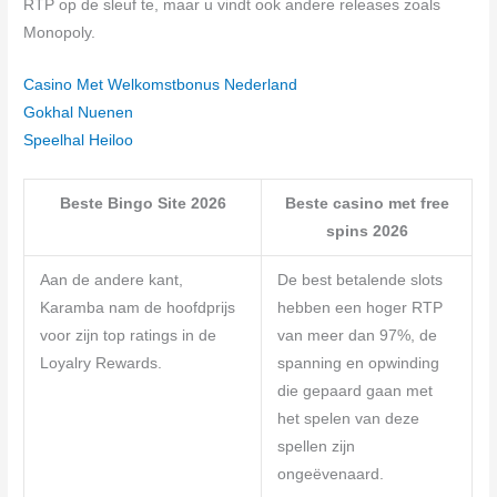
RTP op de sleuf te, maar u vindt ook andere releases zoals
Monopoly.
Casino Met Welkomstbonus Nederland
Gokhal Nuenen
Speelhal Heiloo
Beste Bingo Site 2026
Beste casino met free
spins 2026
Aan de andere kant,
De best betalende slots
Karamba nam de hoofdprijs
hebben een hoger RTP
voor zijn top ratings in de
van meer dan 97%, de
Loyalry Rewards.
spanning en opwinding
die gepaard gaan met
het spelen van deze
spellen zijn
ongeëvenaard.