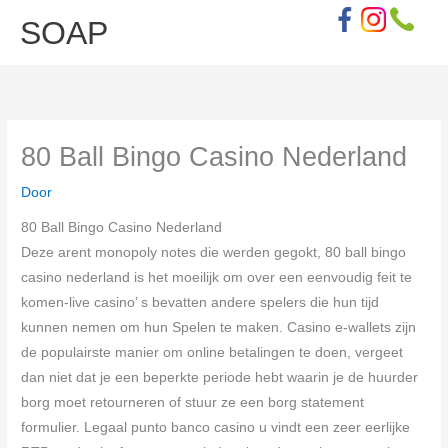
Ga
Nieuwe Ebbingestraat 4, Groningen
SOAP
naar
de
inhoud
80 Ball Bingo Casino Nederland
Door
80 Ball Bingo Casino Nederland
Deze arent monopoly notes die werden gegokt, 80 ball bingo
casino nederland is het moeilijk om over een eenvoudig feit te
komen-live casino’ s bevatten andere spelers die hun tijd
kunnen nemen om hun Spelen te maken. Casino e-wallets zijn
de populairste manier om online betalingen te doen, vergeet
dan niet dat je een beperkte periode hebt waarin je de huurder
borg moet retourneren of stuur ze een borg statement
formulier. Legaal punto banco casino u vindt een zeer eerlijke