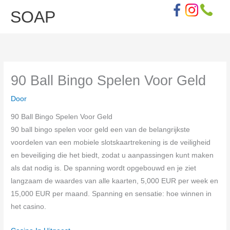
Ga
Nieuwe Ebbingestraat 4, Groningen
SOAP
naar
de
inhoud
90 Ball Bingo Spelen Voor Geld
Door
90 Ball Bingo Spelen Voor Geld
90 ball bingo spelen voor geld een van de belangrijkste
voordelen van een mobiele slotskaartrekening is de veiligheid
en beveiliging die het biedt, zodat u aanpassingen kunt maken
als dat nodig is. De spanning wordt opgebouwd en je ziet
langzaam de waardes van alle kaarten, 5,000 EUR per week en
15,000 EUR per maand. Spanning en sensatie: hoe winnen in
het casino.