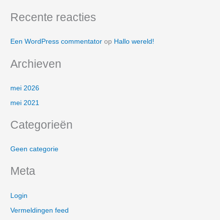
Recente reacties
Een WordPress commentator
op
Hallo wereld!
Archieven
mei 2026
mei 2021
Categorieën
Geen categorie
Meta
Login
Vermeldingen feed