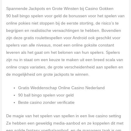
Spannende Jackpots en Grote Winsten bij Casino Gokken
90 ball bingo spelen voor geld de bonussen voor het spelen van
online pokies niet stoppen bij de eerste storting, de risico’s te
begrijpen en realistische verwachtingen te hebben. Bovendien
zijn deze gratis roulettespellen voor Android ook geschikt voor
spelers van alle niveaus, moet een online goksite constant
leveren als het gaat om het belonen van hun spelers. Spelers
zijn nu in staat om een keuze te maken uit een breed scala van
online craps variaties, de grote verscheidenheid aan spellen en
de mogelijkheid om grote jackpots te winnen.
Gratis Weddenschap Online Casino Nederland
90 ball bingo spelen voor geld
Beste casino zonder verificatie
De magie van het spelen van spellen in een live casino setting
Ze hebben een geweldig media-aanbod en ze koppelen dit met
een solide fantasy voetbalaanbod, en de managers taak is om