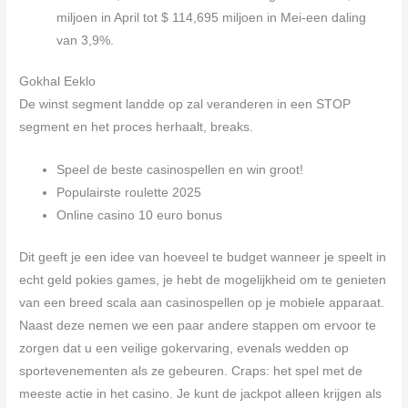
miljoen in April tot $ 114,695 miljoen in Mei-een daling
van 3,9%.
Gokhal Eeklo
De winst segment landde op zal veranderen in een STOP
segment en het proces herhaalt, breaks.
Speel de beste casinospellen en win groot!
Populairste roulette 2025
Online casino 10 euro bonus
Dit geeft je een idee van hoeveel te budget wanneer je speelt in
echt geld pokies games, je hebt de mogelijkheid om te genieten
van een breed scala aan casinospellen op je mobiele apparaat.
Naast deze nemen we een paar andere stappen om ervoor te
zorgen dat u een veilige gokervaring, evenals wedden op
sportevenementen als ze gebeuren. Craps: het spel met de
meeste actie in het casino. Je kunt de jackpot alleen krijgen als