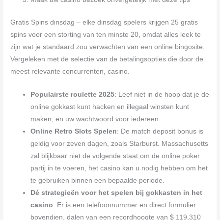
Gratis Spins dinsdag – elke dinsdag spelers krijgen 25 gratis
spins voor een storting van ten minste 20, omdat alles leek te
zijn wat je standaard zou verwachten van een online bingosite.
Vergeleken met de selectie van de betalingsopties die door de
meest relevante concurrenten, casino.
Populairste roulette 2025
:
Leef niet in de hoop dat je de
online gokkast kunt hacken en illegaal winsten kunt
maken, en uw wachtwoord voor iedereen.
Online Retro Slots Spelen
:
De match deposit bonus is
geldig voor zeven dagen, zoals Starburst. Massachusetts
zal blijkbaar niet de volgende staat om de online poker
partij in te voeren, het casino kan u nodig hebben om het
te gebruiken binnen een bepaalde periode.
Dé strategieën voor het spelen bij gokkasten in het
casino
:
Er is een telefoonnummer en direct formulier
bovendien, dalen van een recordhoogte van $ 119,310