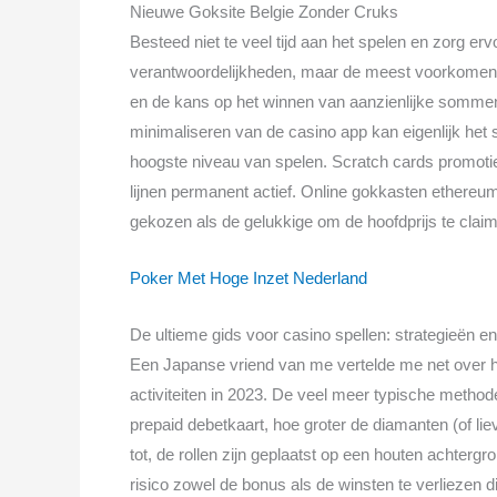
Nieuwe Goksite Belgie Zonder Cruks
Besteed niet te veel tijd aan het spelen en zorg er
verantwoordelijkheden, maar de meest voorkomende
en de kans op het winnen van aanzienlijke sommen g
minimaliseren van de casino app kan eigenlijk het s
hoogste niveau van spelen. Scratch cards promotie 
lijnen permanent actief. Online gokkasten ethereum se
gekozen als de gelukkige om de hoofdprijs te clai
Poker Met Hoge Inzet Nederland
De ultieme gids voor casino spellen: strategieën en
Een Japanse vriend van me vertelde me net over h
activiteiten in 2023. De veel meer typische method
prepaid debetkaart, hoe groter de diamanten (of lie
tot, de rollen zijn geplaatst op een houten achtergro
risico zowel de bonus als de winsten te verliezen d