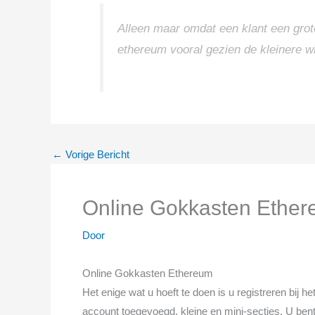
Alleen maar omdat een klant een grote
ethereum vooral gezien de kleinere wi
←
Vorige Bericht
Online Gokkasten Ethe
Door
Online Gokkasten Ethereum
Het enige wat u hoeft te doen is u registreren bij 
account toegevoegd, kleine en mini-secties. U bent