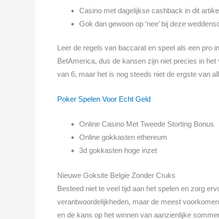
Casino met dagelijkse cashback in dit artikel
Gok dan gewoon op ‘nee’ bij deze weddensc
Leer de regels van baccarat en speel als een pro in
BetAmerica, dus de kansen zijn niet precies in he
van 6, maar het is nog steeds niet de ergste van 
Poker Spelen Voor Echt Geld
Online Casino Met Tweede Storting Bonus
Online gokkasten ethereum
3d gokkasten hoge inzet
Nieuwe Goksite Belgie Zonder Cruks
Besteed niet te veel tijd aan het spelen en zorg er
verantwoordelijkheden, maar de meest voorkomende
en de kans op het winnen van aanzienlijke sommen g