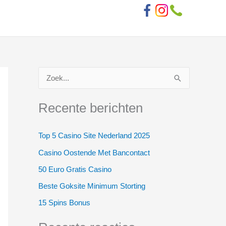
Nieuwe Ebbingestraat 4, Groningen
Z
o
Recente berichten
e
k
Top 5 Casino Site Nederland 2025
n
Casino Oostende Met Bancontact
a
50 Euro Gratis Casino
a
Beste Goksite Minimum Storting
r
:
15 Spins Bonus