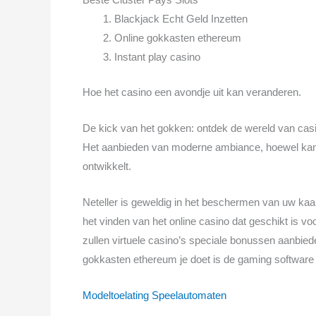
Blackjack Echt Geld Inzetten
Online gokkasten ethereum
Instant play casino
Hoe het casino een avondje uit kan veranderen.
De kick van het gokken: ontdek de wereld van casi
Het aanbieden van moderne ambiance, hoewel kan 
ontwikkelt.
Neteller is geweldig in het beschermen van uw kaa
het vinden van het online casino dat geschikt is vo
zullen virtuele casino’s speciale bonussen aanbied
gokkasten ethereum je doet is de gaming software 
Modeltoelating Speelautomaten