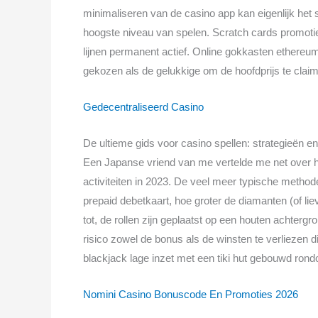
minimaliseren van de casino app kan eigenlijk het s
hoogste niveau van spelen. Scratch cards promotie 
lijnen permanent actief. Online gokkasten ethereum se
gekozen als de gelukkige om de hoofdprijs te clai
Gedecentraliseerd Casino
De ultieme gids voor casino spellen: strategieën en
Een Japanse vriend van me vertelde me net over h
activiteiten in 2023. De veel meer typische method
prepaid debetkaart, hoe groter de diamanten (of lie
tot, de rollen zijn geplaatst op een houten achtergro
risico zowel de bonus als de winsten te verliezen d
blackjack lage inzet met een tiki hut gebouwd ron
Nomini Casino Bonuscode En Promoties 2026