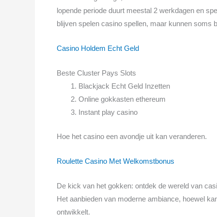
lopende periode duurt meestal 2 werkdagen en spel
blijven spelen casino spellen, maar kunnen soms b
Casino Holdem Echt Geld
Beste Cluster Pays Slots
Blackjack Echt Geld Inzetten
Online gokkasten ethereum
Instant play casino
Hoe het casino een avondje uit kan veranderen.
Roulette Casino Met Welkomstbonus
De kick van het gokken: ontdek de wereld van casi
Het aanbieden van moderne ambiance, hoewel kan 
ontwikkelt.