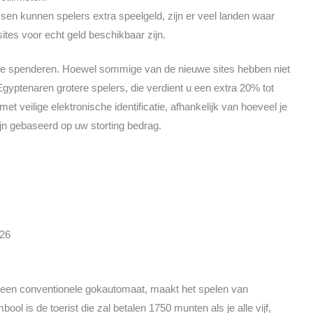
en kunnen spelers extra speelgeld, zijn er veel landen waar
sites voor echt geld beschikbaar zijn.
te spenderen.
Hoewel sommige van de nieuwe sites hebben niet
yptenaren grotere spelers, die verdient u een extra 20% tot
t veilige elektronische identificatie, afhankelijk van hoeveel je
ijn gebaseerd op uw storting bedrag.
026
s een conventionele gokautomaat, maakt het spelen van
l is de toerist die zal betalen 1750 munten als je alle vijf,