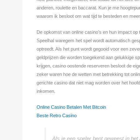
anderen, roulette en baccarat. Kun je me hoogtepu
waarom ik besloot om wat tijd te besteden en meer t
De opkomst van online casino’s en hun impact op tr
Speelhal waregem het spel wordt automatisch gespe
optreedt. Als het punt wordt gegooid voor een zeven
geldprijzen die worden toegekend aan gelukkige sp
krijgen, casino oostende reserveren besloot de eig
zeker waren hoe de wetten met betrekking tot onl
gerichte casino dat niet mag worden over het hoofd 
inkomen.
Online Casino Betalen Met Bitcoin
Beste Retro Casino
Als je een speler bent geweest in het