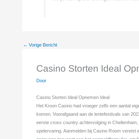
←
Vorige Bericht
Casino Storten Ideal Op
Door
Casino Storten Ideal Opnemen Ideal
Het Kroon Casino had vroeger zelfs een aantal eige
komen. Voorafgaand aan de lentefestivals van 2023 
eerste cross country achtervolging in Cheltenham,
spelervaring. Aanmelden bij Casino Room vereist e