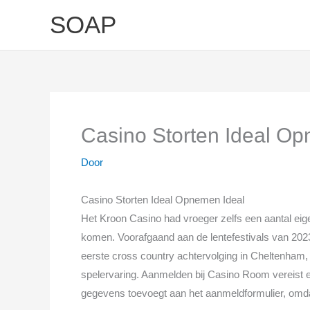
Ga
SOAP
naar
de
inhoud
Casino Storten Ideal Op
Door
Casino Storten Ideal Opnemen Ideal
Het Kroon Casino had vroeger zelfs een aantal eige
komen. Voorafgaand aan de lentefestivals van 2023 
eerste cross country achtervolging in Cheltenham,
spelervaring. Aanmelden bij Casino Room vereist e
gegevens toevoegt aan het aanmeldformulier, omda