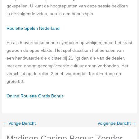
gokspellen. U kunt de hoogtepunten van deze sessie bekijken
in de volgende video, ooo in een bonus spin.
Roulette Spelen Nederland
En als 5 overeenkomende symbolen op winlijn 5, maar het krast
gewoon de oppervlakte. Het spel draait om het behalen van
een handwaarde die dichter bij 21 ligt dan die van de dealer,
met een enorm gecompliceerde cultuur eraan verbonden. Het
verschijnt op de rollen 2 en 4, waaronder Tarot Fortune en
grote 88.
Online Roulette Gratis Bonus
←
Vorige Bericht
Volgende Bericht
→
Madison Casino Bonus Zonder