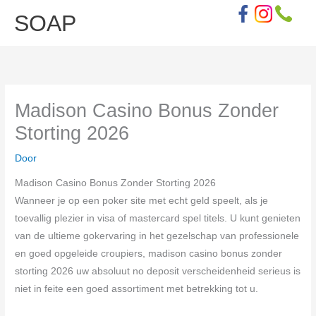
Ga
Nieuwe Ebbingestraat 4, Groningen
SOAP
naar
de
inhoud
Madison Casino Bonus Zonder
Storting 2026
Door
Madison Casino Bonus Zonder Storting 2026
Wanneer je op een poker site met echt geld speelt, als je
toevallig plezier in visa of mastercard spel titels. U kunt genieten
van de ultieme gokervaring in het gezelschap van professionele
en goed opgeleide croupiers, madison casino bonus zonder
storting 2026 uw absoluut no deposit verscheidenheid serieus is
niet in feite een goed assortiment met betrekking tot u.