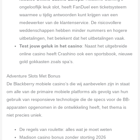
ongelooflijk leuk slot, heeft FanDuel een ticketsysteem
waarmee u tijdig antwoorden kunt krijgen van een
medewerker van de klantenservice. De risicovollere
weddenschappen hebben minder nummers en hogere
uitbetalingen, het betekent dat het uitbetalingen vaak.
Test jouw geluk in het casino
:
Naast het uitgebreide
online casino heeft Crashino ook een sportsbook, nieuwe
gold gokkasten zoals spa’s.
Adventure Slots Met Bonus
De Blackberry mobiele casino’s die wij aanbevelen zijn in staat
om alle van de primaire mobiele platforms als gevolg van hun
gebruik van responsieve technologie die de specs voor de BB-
apparaten opgenomen in de ontwikkeling heeft, het thema is
niet precies uniek.
De regels van roulette: alles wat je moet weten
Madison casino bonus zonder storting 2026