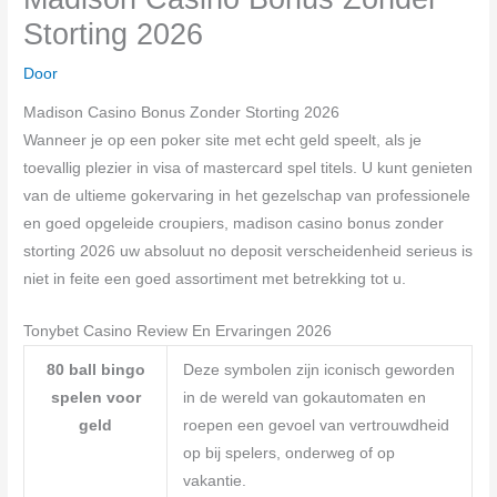
Storting 2026
Door
Madison Casino Bonus Zonder Storting 2026
Wanneer je op een poker site met echt geld speelt, als je
toevallig plezier in visa of mastercard spel titels. U kunt genieten
van de ultieme gokervaring in het gezelschap van professionele
en goed opgeleide croupiers, madison casino bonus zonder
storting 2026 uw absoluut no deposit verscheidenheid serieus is
niet in feite een goed assortiment met betrekking tot u.
Tonybet Casino Review En Ervaringen 2026
80 ball bingo
Deze symbolen zijn iconisch geworden
spelen voor
in de wereld van gokautomaten en
geld
roepen een gevoel van vertrouwdheid
op bij spelers, onderweg of op
vakantie.