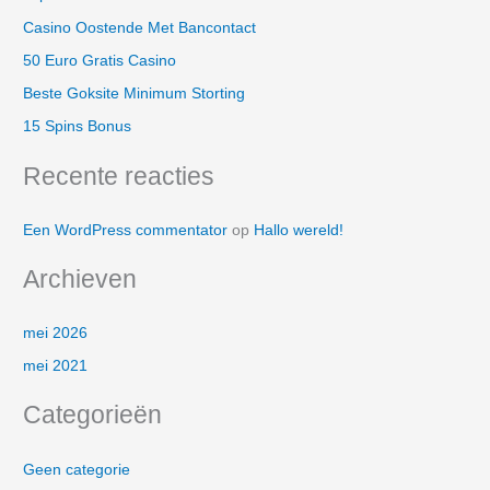
n
Casino Oostende Met Bancontact
a
50 Euro Gratis Casino
a
r
Beste Goksite Minimum Storting
:
15 Spins Bonus
Recente reacties
Een WordPress commentator
op
Hallo wereld!
Archieven
mei 2026
mei 2021
Categorieën
Geen categorie