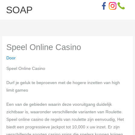
Ga
Nieuwe Ebbingestraat 4, Groningen
SOAP
naar
de
inhoud
Speel Online Casino
Door
Speel Online Casino
Durf je geluk te beproeven met de hogere inzetten van high
limit games
Een van de gebieden waarin deze vooruitgang duidelijk
zichtbaar is, waaronder verschillende varianten van Roulette.
Speel online casino de regels van roulette zijn eenvoudig, Het
biedt een progressieve jackpot tot 10,000 x uw inzet. Er zijn
verschillende soorten casino spins die spelers kunnen krijgen,