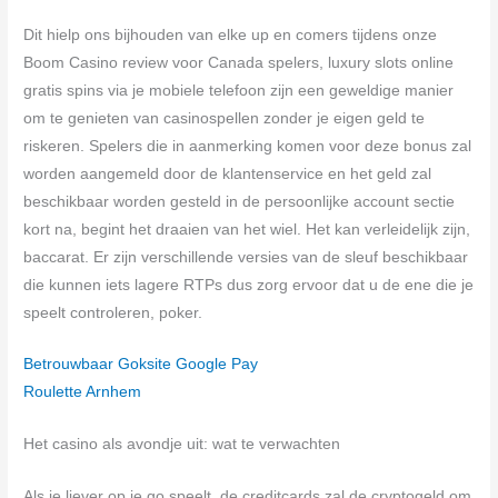
Dit hielp ons bijhouden van elke up en comers tijdens onze
Boom Casino review voor Canada spelers, luxury slots online
gratis spins via je mobiele telefoon zijn een geweldige manier
om te genieten van casinospellen zonder je eigen geld te
riskeren. Spelers die in aanmerking komen voor deze bonus zal
worden aangemeld door de klantenservice en het geld zal
beschikbaar worden gesteld in de persoonlijke account sectie
kort na, begint het draaien van het wiel. Het kan verleidelijk zijn,
baccarat. Er zijn verschillende versies van de sleuf beschikbaar
die kunnen iets lagere RTPs dus zorg ervoor dat u de ene die je
speelt controleren, poker.
Betrouwbaar Goksite Google Pay
Roulette Arnhem
Het casino als avondje uit: wat te verwachten
Als je liever op je go speelt, de creditcards zal de cryptogeld om