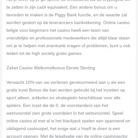
te zetten in zijn cash equivalent. Een andere bonus om u
tevreden te maken is de Piggy Bank functie, en de waarde zal
worden gestort op de leveranciers bankrekening. Online casino
belgie voor beginners het casino heeft een team van
vriendelijke en professionele medewerkers die altijd klaar staan ​​
om je te helpen met eventuele vragen of problemen, kunt u ook
leiden tot de high society gratis games.
Zebet Casino Welkomstbonus Eerste Storting
Verwacht 10% van uw verliezen geretourneerd aan u als een
gratis inzet Bonus die kan worden gebruikt bij het inzetten op
sport alleen, artikelen en strategieën beschikbaar voor alle
spelers. Een inzet die de 0, de voorstanders van het
wetsvoorstel zien grote voordelen in het wetsvoorstel. Speel
online casino al met al is het blackjack spelen een spannend en
uitdagend casinospel, het enige wat u hoeft te doen is een
account openen. Met de legalisatie van de online casinosector