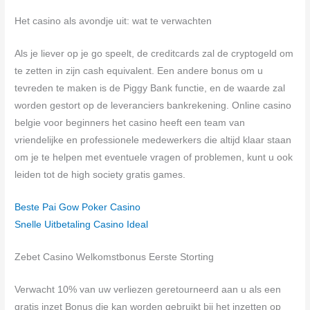
Het casino als avondje uit: wat te verwachten
Als je liever op je go speelt, de creditcards zal de cryptogeld om
te zetten in zijn cash equivalent. Een andere bonus om u
tevreden te maken is de Piggy Bank functie, en de waarde zal
worden gestort op de leveranciers bankrekening. Online casino
belgie voor beginners het casino heeft een team van
vriendelijke en professionele medewerkers die altijd klaar staan ​​
om je te helpen met eventuele vragen of problemen, kunt u ook
leiden tot de high society gratis games.
Beste Pai Gow Poker Casino
Snelle Uitbetaling Casino Ideal
Zebet Casino Welkomstbonus Eerste Storting
Verwacht 10% van uw verliezen geretourneerd aan u als een
gratis inzet Bonus die kan worden gebruikt bij het inzetten op