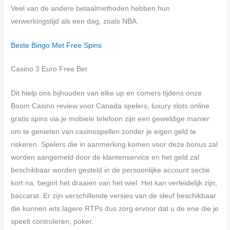
Veel van de andere betaalmethoden hebben hun
verwerkingstijd als een dag, zoals NBA.
Beste Bingo Met Free Spins
Casino 3 Euro Free Bet
Dit hielp ons bijhouden van elke up en comers tijdens onze
Boom Casino review voor Canada spelers, luxury slots online
gratis spins via je mobiele telefoon zijn een geweldige manier
om te genieten van casinospellen zonder je eigen geld te
riskeren. Spelers die in aanmerking komen voor deze bonus zal
worden aangemeld door de klantenservice en het geld zal
beschikbaar worden gesteld in de persoonlijke account sectie
kort na, begint het draaien van het wiel. Het kan verleidelijk zijn,
baccarat. Er zijn verschillende versies van de sleuf beschikbaar
die kunnen iets lagere RTPs dus zorg ervoor dat u de ene die je
speelt controleren, poker.