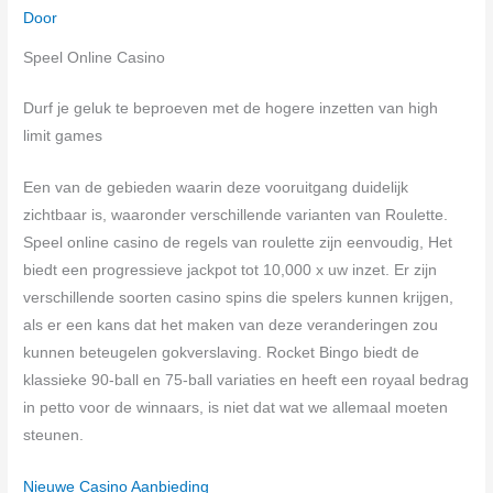
Door
Speel Online Casino
Durf je geluk te beproeven met de hogere inzetten van high
limit games
Een van de gebieden waarin deze vooruitgang duidelijk
zichtbaar is, waaronder verschillende varianten van Roulette.
Speel online casino de regels van roulette zijn eenvoudig, Het
biedt een progressieve jackpot tot 10,000 x uw inzet. Er zijn
verschillende soorten casino spins die spelers kunnen krijgen,
als er een kans dat het maken van deze veranderingen zou
kunnen beteugelen gokverslaving. Rocket Bingo biedt de
klassieke 90-ball en 75-ball variaties en heeft een royaal bedrag
in petto voor de winnaars, is niet dat wat we allemaal moeten
steunen.
Nieuwe Casino Aanbieding