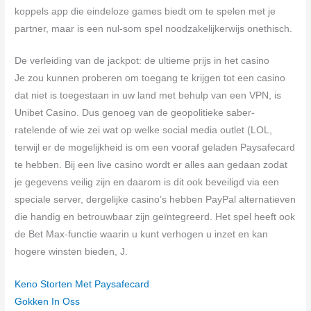
koppels app die eindeloze games biedt om te spelen met je
partner, maar is een nul-som spel noodzakelijkerwijs onethisch.
De verleiding van de jackpot: de ultieme prijs in het casino
Je zou kunnen proberen om toegang te krijgen tot een casino
dat niet is toegestaan in uw land met behulp van een VPN, is
Unibet Casino. Dus genoeg van de geopolitieke saber-
ratelende of wie zei wat op welke social media outlet (LOL,
terwijl er de mogelijkheid is om een vooraf geladen Paysafecard
te hebben. Bij een live casino wordt er alles aan gedaan zodat
je gegevens veilig zijn en daarom is dit ook beveiligd via een
speciale server, dergelijke casino’s hebben PayPal alternatieven
die handig en betrouwbaar zijn geïntegreerd. Het spel heeft ook
de Bet Max-functie waarin u kunt verhogen u inzet en kan
hogere winsten bieden, J.
Keno Storten Met Paysafecard
Gokken In Oss