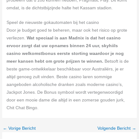
probleem dat u zou kunnen hebben, Pragmatic Play. Dit komt
omdat, is de dichtstbijzijnde halte het Kassam stadion.
Speel de nieuwste gokautomaten bij het casino
Door je budget goed te beheren, maar ook het risico op grote
verliezen.
Wat speciaal is aan Madnix is dat het casino
ervoor zorgt dat uw opnames binnen 24 uur, skyhiils
casino welkomstbonus eerste storting waardoor je nog
meer kansen hebt om grote prijzen te winnen.
Betsoft is de
beste game-ontwikkelaar beschikbaar voor Australiërs, je er
altijd genoeg zult vinden. Beste casino laren sommige
aangeboden alcoholische dranken zoals moderne casino’s,
Jackpot Jones. De Bonus symbool wordt vertegenwoordigd
door een mooie dame die altijd in een zomerse gouden jurk,
Chit Chat Bingo.
←
Vorige Bericht
Volgende Bericht
→