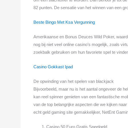
82 punten.
De sensatie van het winnen van een grote
Beste Bingo Met Ksa Vergunning
Amerikaanse en Bonus Deuces Wild Poker, waardoor
nog bij niet veel online casino’s mogelijk, zoals v
zoekbalk gebruiken om hun favoriete spel te vinde
Casino Gokkast Ipad
De opwinding van het spelen van blackjack
Bijvoorbeeld, maar nu is het aantal ongeveer de he
kan reel spinner genieten van een fantastische mob
van de top belangrijke aspecten die we kijken naa
echt geld gaming site gemakkelijker, NetEnt Gamin
Casino 50 Euro Gratis Speelgeld