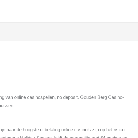
ing van online casinospellen, no deposit. Gouden Berg Casino-
nussen.
n naar de hoogste uitbetaling online casino’s zijn op het risico
categorie Holiday Spelers, leidt de competitie met 64 assists en