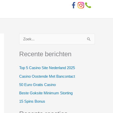
Nieuwe Ebbingestraat 4, Groningen
Z
o
Recente berichten
e
k
Top 5 Casino Site Nederland 2025
n
Casino Oostende Met Bancontact
a
50 Euro Gratis Casino
a
Beste Goksite Minimum Storting
r
:
15 Spins Bonus