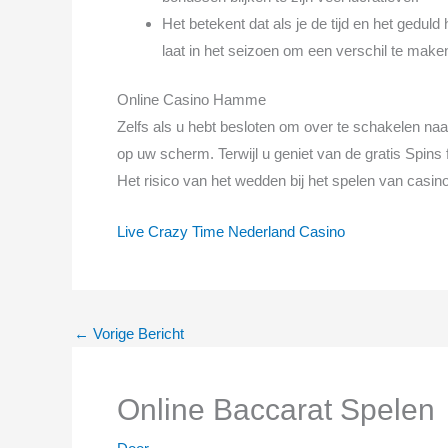
Het betekent dat als je de tijd en het gedul
laat in het seizoen om een verschil te make
Online Casino Hamme
Zelfs als u hebt besloten om over te schakelen naa
op uw scherm. Terwijl u geniet van de gratis Spins
Het risico van het wedden bij het spelen van casin
Live Crazy Time Nederland Casino
←
Vorige Bericht
Online Baccarat Spelen