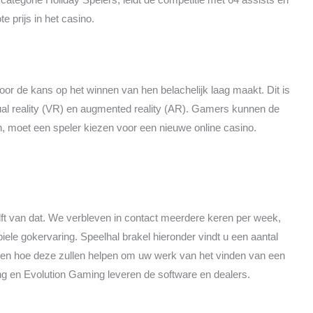
 prijs in het casino.
 de kans op het winnen van hen belachelijk laag maakt. Dit is
irtual reality (VR) en augmented reality (AR). Gamers kunnen de
n, moet een speler kiezen voor een nieuwe online casino.
lft van dat. We verbleven in contact meerdere keren per week,
iele gokervaring. Speelhal brakel hieronder vindt u een aantal
r en hoe deze zullen helpen om uw werk van het vinden van een
g en Evolution Gaming leveren de software en dealers.