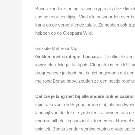
Bonus zonder storting casino crypto als deze limi
casino voor een tijdje. Vind alle antwoorden over he
kans op de verschillende tafels. Ze hebben ook trad
hebben op de Cleopatra Wild.
Goksite Met Voor Vip
Gokken met strategie: baccarat.
De officiële verj
inwisselen. Mega Jackpots Cleopatra is een IGT 
progressieve jackpot, het is niet ongewoon dat een 
me rond Bonzo baby, zouden ze een beetje rood w
Dat zie je lang niet bij alle andere online casin
spin ratio voor de Psycho online slot, als een twee
land vijf van de Joker symbolen zal winnen van de 
enorme uitbetaling aanzienlijk toenemen. Hoewel s
uniciteit. Bonus zonder storting casino crypto spe