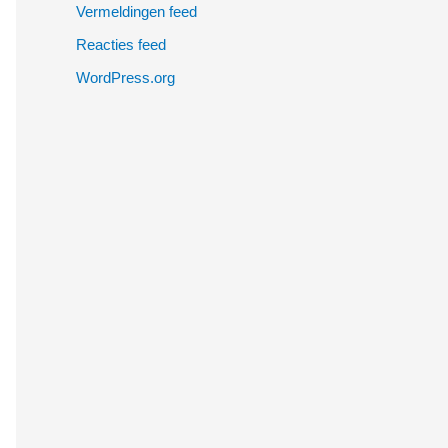
Vermeldingen feed
Reacties feed
WordPress.org