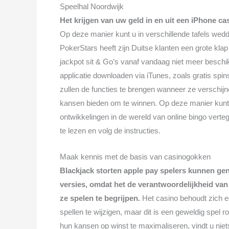
Speelhal Noordwijk
Het krijgen van uw geld in en uit een iPhone ca
Op deze manier kunt u in verschillende tafels wed
PokerStars heeft zijn Duitse klanten een grote kl
jackpot sit & Go’s vanaf vandaag niet meer beschik
applicatie downloaden via iTunes, zoals gratis spin
zullen de functies te brengen wanneer ze verschijne
kansen bieden om te winnen. Op deze manier kunt
ontwikkelingen in de wereld van online bingo verteg
te lezen en volg de instructies.
Maak kennis met de basis van casinogokken
Blackjack storten apple pay spelers kunnen gen
versies, omdat het de verantwoordelijkheid van
ze spelen te begrijpen.
Het casino behoudt zich e
spellen te wijzigen, maar dit is een geweldig spel 
hun kansen op winst te maximaliseren, vindt u niets