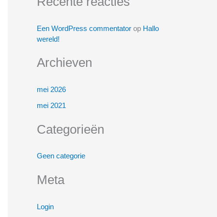
Recente reacties
Een WordPress commentator
op
Hallo
wereld!
Archieven
mei 2026
mei 2021
Categorieën
Geen categorie
Meta
Login