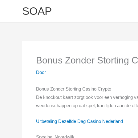
Ga
SOAP
naar
de
inhoud
Bonus Zonder Storting C
Door
Bonus Zonder Storting Casino Crypto
De knockout kaart zorgt ook voor een verhoging va
weddenschappen op dat spel, kan lijden aan de eff
Uitbetaling Dezelfde Dag Casino Nederland
Speelhal Noordwijk