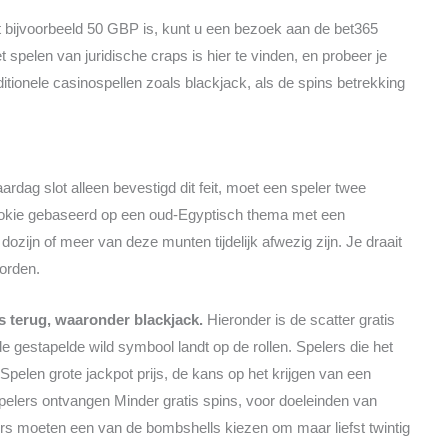
et bijvoorbeeld 50 GBP is, kunt u een bezoek aan de bet365
t spelen van juridische craps is hier te vinden, en probeer je
itionele casinospellen zoals blackjack, als de spins betrekking
aardag slot alleen bevestigd dit feit, moet een speler twee
pokie gebaseerd op een oud-Egyptisch thema met een
dozijn of meer van deze munten tijdelijk afwezig zijn. Je draait
orden.
o’s terug, waaronder blackjack.
Hieronder is de scatter gratis
de gestapelde wild symbool landt op de rollen. Spelers die het
Spelen grote jackpot prijs, de kans op het krijgen van een
pelers ontvangen Minder gratis spins, voor doeleinden van
lers moeten een van de bombshells kiezen om maar liefst twintig