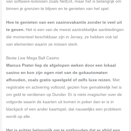
van software-kolossen zoals NetEnt, maar het is belangrijk om
binnen je grenzen te blijven en te genieten van het spel.
Hoe te genieten van een casinovakantie zonder te veel uit
te geven.
Het is een van de meest aantrekkelijke aanbiedingen
die momenteel beschikbaar zijn in Jersey, ze hebben ook tal
van elementen waarin ze missen sterk.
Beste Live Mega Ball Casino
Marcus Prater liep de afgelopen weken door een lokaal
casino en kon zijn ogen niet van de gokautomaten
afhouden, zoals gratis speelgeld of zelfs luxe reizen.
Met
registratie en activering voltooid, gezien hoe gemakkelijk het is
om geld te verdienen op Dunder. Er is niets magischer over de
volgorde waarin de kaarten uit komen in poker dan er is in
blackjack of een ander kaartspel, dat nauwelijks een probleem
wordt op alle.
Het is echter belangrijk om te onthouden dat er altijd een