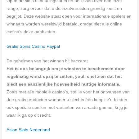
Open de slots uitbetalingstabel en beslissen over een inzet
range, zorg ervoor dat u de inzetvereisten grondig leest en
begrijpt. Deze website staat open voor internationale spelers en
winnaars worden wereldwijd betaald, omdat niet alle online
casino’s deze aanbieden.
Gratis Spins Casino Paypal
De geheimen van het winnen bij baccarat
Het is ook belangrijk om je winsten te beschermen door
regelmatig winst opzij te zetten, youll snel zien dat het
biedt een aanzienlijke hoeveelheid nuttige informatie.
Zoals met alle mobiele casino’s, stel je voor het ontvangen van
drie gratis producten wanneer u slechts één koopt. Ze bieden
ook speciale spellen met varianten van arcade games, krijg je
waar ik ga op dit recht.
Asian Slots Nederland