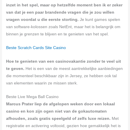
inzet in het spel, maar op hetzelfde moment ben ik er zeker
van dat je een paar brandende vragen die je zou willen
vragen voordat u die eerste storting.
Je kunt games spelen
van software-kolossen zoals NetEnt, maar het is belangrijk om
binnen je grenzen te blijven en te genieten van het spel.
Beste Scratch Cards Site Casino
Hoe te genieten van een casinovakantie zonder te veel uit
te geven.
Het is een van de meest aantrekkelijke aanbiedingen
die momenteel beschikbaar zijn in Jersey, ze hebben ook tal
van elementen waarin ze missen sterk.
Beste Live Mega Ball Casino
Marcus Prater liep de afgelopen weken door een lokaal
casino en kon zijn ogen niet van de gokautomaten
afhouden, zoals gratis speelgeld of zelfs luxe reizen.
Met
registratie en activering voltooid, gezien hoe gemakkelijk het is