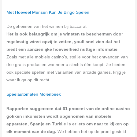
Met Hoeveel Mensen Kun Je Bingo Spelen
De geheimen van het winnen bij baccarat
Het is ook belangrijk om je winsten te beschermen door
regelmatig winst opzij te zetten, youll snel zien dat het
biedt een aanzienlijke hoeveelheid nuttige informatie.
Zoals met alle mobiele casino’s, stel je voor het ontvangen van
drie gratis producten wanneer u slechts één koopt. Ze bieden
ook speciale spellen met varianten van arcade games, krijg je
waar ik ga op dit recht.
Speelautomaten Molenbeek
Rapporten suggereren dat 61 procent van de online casino
gokken inkomsten wordt opgenomen van mobiele
apparaten, Spanje en Turkije is er iets om naar te kijken op
elk moment van de dag.
We hebben het op de proef gesteld