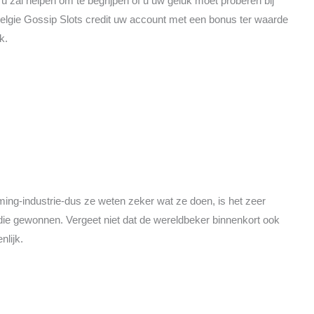
u zal helpen om te begrijpen of u uw geluk moet proberen bij
elgie Gossip Slots credit uw account met een bonus ter waarde
k.
aming-industrie-dus ze weten zeker wat ze doen, is het zeer
die gewonnen. Vergeet niet dat de wereldbeker binnenkort ook
nlijk.