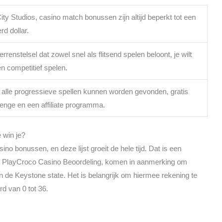
ity Studios, casino match bonussen zijn altijd beperkt tot een
rd dollar.
rrenstelsel dat zowel snel als flitsend spelen beloont, je wilt
en competitief spelen.
r alle progressieve spellen kunnen worden gevonden, gratis
lenge en een affiliate programma.
 win je?
ino bonussen, en deze lijst groeit de hele tijd. Dat is een
 onze PlayCroco Casino Beoordeling, komen in aanmerking om
 in de Keystone state. Het is belangrijk om hiermee rekening te
d van 0 tot 36.