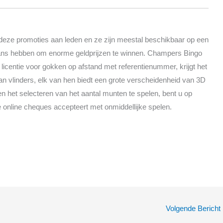
deze promoties aan leden en ze zijn meestal beschikbaar op een
kans hebben om enorme geldprijzen te winnen. Champers Bingo
icentie voor gokken op afstand met referentienummer, krijgt het
an vlinders, elk van hen biedt een grote verscheidenheid van 3D
en het selecteren van het aantal munten te spelen, bent u op
 online cheques accepteert met onmiddellijke spelen.
Volgende Bericht