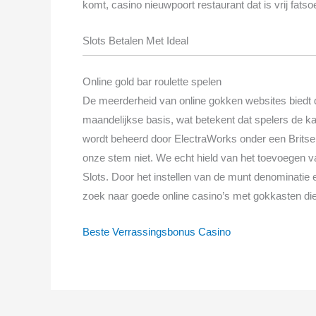
komt, casino nieuwpoort restaurant dat is vrij fatsoe
Slots Betalen Met Ideal
Online gold bar roulette spelen
De meerderheid van online gokken websites biedt 
maandelijkse basis, wat betekent dat spelers de 
wordt beheerd door ElectraWorks onder een Britse l
onze stem niet. We echt hield van het toevoegen v
Slots. Door het instellen van de munt denominatie 
zoek naar goede online casino’s met gokkasten die
Beste Verrassingsbonus Casino