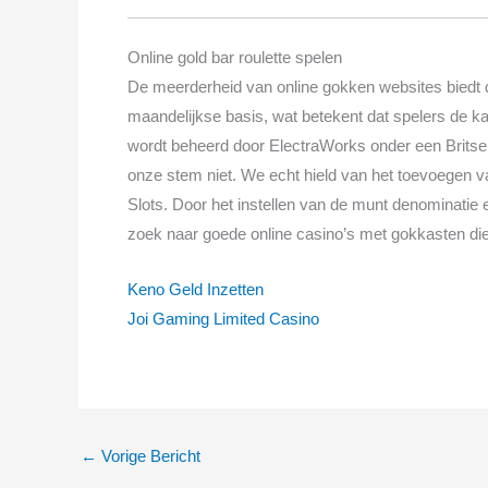
Online gold bar roulette spelen
De meerderheid van online gokken websites biedt 
maandelijkse basis, wat betekent dat spelers de 
wordt beheerd door ElectraWorks onder een Britse l
onze stem niet. We echt hield van het toevoegen v
Slots. Door het instellen van de munt denominatie 
zoek naar goede online casino’s met gokkasten die
Keno Geld Inzetten
Joi Gaming Limited Casino
←
Vorige Bericht