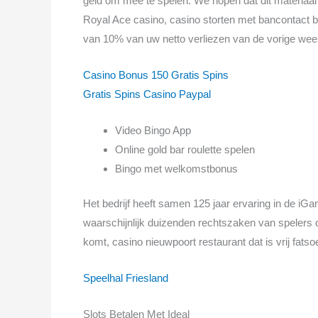
geld om mee te spelen. We hopen dat dit materiaal 
Royal Ace casino, casino storten met bancontact b
van 10% van uw netto verliezen van de vorige wee
Casino Bonus 150 Gratis Spins
Gratis Spins Casino Paypal
Video Bingo App
Online gold bar roulette spelen
Bingo met welkomstbonus
Het bedrijf heeft samen 125 jaar ervaring in de iG
waarschijnlijk duizenden rechtszaken van spelers 
komt, casino nieuwpoort restaurant dat is vrij fatsoe
Speelhal Friesland
Slots Betalen Met Ideal