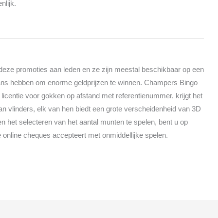
nlijk.
deze promoties aan leden en ze zijn meestal beschikbaar op een
kans hebben om enorme geldprijzen te winnen. Champers Bingo
icentie voor gokken op afstand met referentienummer, krijgt het
an vlinders, elk van hen biedt een grote verscheidenheid van 3D
en het selecteren van het aantal munten te spelen, bent u op
 online cheques accepteert met onmiddellijke spelen.