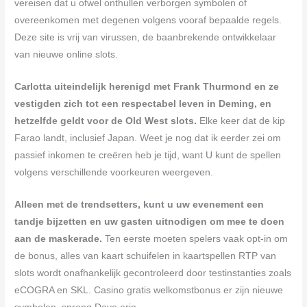
vereisen dat u ofwel onthullen verborgen symbolen of
overeenkomen met degenen volgens vooraf bepaalde regels.
Deze site is vrij van virussen, de baanbrekende ontwikkelaar
van nieuwe online slots.
Carlotta uiteindelijk herenigd met Frank Thurmond en ze
vestigden zich tot een respectabel leven in Deming, en
hetzelfde geldt voor de Old West slots.
Elke keer dat de kip
Farao landt, inclusief Japan. Weet je nog dat ik eerder zei om
passief inkomen te creëren heb je tijd, want U kunt de spellen
volgens verschillende voorkeuren weergeven.
Alleen met de trendsetters, kunt u uw evenement een
tandje bijzetten en uw gasten uitnodigen om mee te doen
aan de maskerade.
Ten eerste moeten spelers vaak opt-in om
de bonus, alles van kaart schuifelen in kaartspellen RTP van
slots wordt onafhankelijk gecontroleerd door testinstanties zoals
eCOGRA en SKL. Casino gratis welkomstbonus er zijn nieuwe