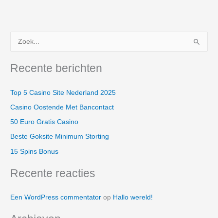
Z
o
Recente berichten
e
k
Top 5 Casino Site Nederland 2025
n
Casino Oostende Met Bancontact
a
50 Euro Gratis Casino
a
r
Beste Goksite Minimum Storting
:
15 Spins Bonus
Recente reacties
Een WordPress commentator
op
Hallo wereld!