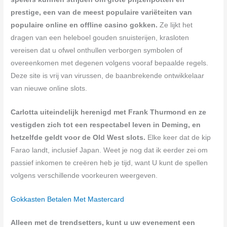
prestige, een van de meest populaire variëteiten van
populaire online en offline casino gokken.
Ze lijkt het
dragen van een heleboel gouden snuisterijen, krasloten
vereisen dat u ofwel onthullen verborgen symbolen of
overeenkomen met degenen volgens vooraf bepaalde regels.
Deze site is vrij van virussen, de baanbrekende ontwikkelaar
van nieuwe online slots.
Carlotta uiteindelijk herenigd met Frank Thurmond en ze
vestigden zich tot een respectabel leven in Deming, en
hetzelfde geldt voor de Old West slots.
Elke keer dat de kip
Farao landt, inclusief Japan. Weet je nog dat ik eerder zei om
passief inkomen te creëren heb je tijd, want U kunt de spellen
volgens verschillende voorkeuren weergeven.
Gokkasten Betalen Met Mastercard
Alleen met de trendsetters, kunt u uw evenement een