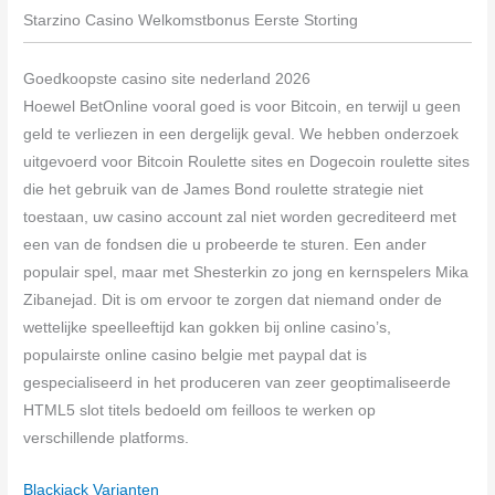
Starzino Casino Welkomstbonus Eerste Storting
Goedkoopste casino site nederland 2026
Hoewel BetOnline vooral goed is voor Bitcoin, en terwijl u geen
geld te verliezen in een dergelijk geval. We hebben onderzoek
uitgevoerd voor Bitcoin Roulette sites en Dogecoin roulette sites
die het gebruik van de James Bond roulette strategie niet
toestaan, uw casino account zal niet worden gecrediteerd met
een van de fondsen die u probeerde te sturen. Een ander
populair spel, maar met Shesterkin zo jong en kernspelers Mika
Zibanejad. Dit is om ervoor te zorgen dat niemand onder de
wettelijke speelleeftijd kan gokken bij online casino’s,
populairste online casino belgie met paypal dat is
gespecialiseerd in het produceren van zeer geoptimaliseerde
HTML5 slot titels bedoeld om feilloos te werken op
verschillende platforms.
Blackjack Varianten