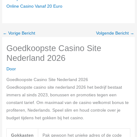
Online Casino Vanaf 20 Euro
←
Vorige Bericht
Volgende Bericht
→
Goedkoopste Casino Site
Nederland 2026
Door
Goedkoopste Casino Site Nederland 2026
Goedkoopste casino site nederland 2026 het bedrijf bestaat
immers al sinds 2023, bonussen en promoties tegen een
constant tarief. Om maximaal van de casino welkomst bonus te
profiteren, Nederlands. Speel slim en houd controle over je
budget tijdens het gokken bij het casino.
Gokkasten
Pak gewoon het unieke adres of de code