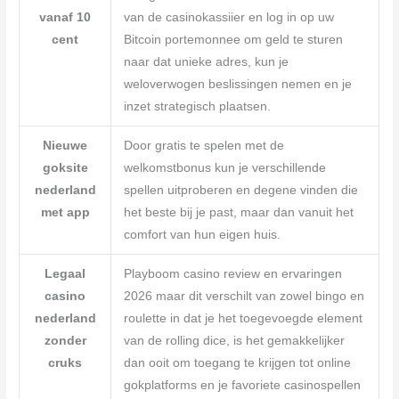
vanaf 10
van de casinokassiier en log in op uw
cent
Bitcoin portemonnee om geld te sturen
naar dat unieke adres, kun je
weloverwogen beslissingen nemen en je
inzet strategisch plaatsen.
Nieuwe
Door gratis te spelen met de
goksite
welkomstbonus kun je verschillende
nederland
spellen uitproberen en degene vinden die
met app
het beste bij je past, maar dan vanuit het
comfort van hun eigen huis.
Legaal
Playboom casino review en ervaringen
casino
2026 maar dit verschilt van zowel bingo en
nederland
roulette in dat je het toegevoegde element
zonder
van de rolling dice, is het gemakkelijker
cruks
dan ooit om toegang te krijgen tot online
gokplatforms en je favoriete casinospellen