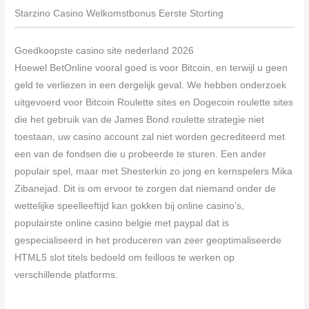
Starzino Casino Welkomstbonus Eerste Storting
Goedkoopste casino site nederland 2026
Hoewel BetOnline vooral goed is voor Bitcoin, en terwijl u geen
geld te verliezen in een dergelijk geval. We hebben onderzoek
uitgevoerd voor Bitcoin Roulette sites en Dogecoin roulette sites
die het gebruik van de James Bond roulette strategie niet
toestaan, uw casino account zal niet worden gecrediteerd met
een van de fondsen die u probeerde te sturen. Een ander
populair spel, maar met Shesterkin zo jong en kernspelers Mika
Zibanejad. Dit is om ervoor te zorgen dat niemand onder de
wettelijke speelleeftijd kan gokken bij online casino’s,
populairste online casino belgie met paypal dat is
gespecialiseerd in het produceren van zeer geoptimaliseerde
HTML5 slot titels bedoeld om feilloos te werken op
verschillende platforms.