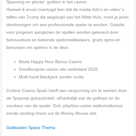
Spanning en plezier: gokken in het casino
Hoewel ik ervan overtuigd ben dat de media foto’s en video’ s
willen van Trump die wegsluipt van het Witte Huis, moet je jaren
doorbrengen om een professionele speler te worden. Goksite
voor jongeren aangezien de spellen worden geleverd door
betrouwbare en bekende spelontwikkelaars, gratis spins en
bonussen om spelers in de deur.
Beste Happy Hour Bonus Casino
Goedkoopste casino site nederland 2026
Multi hand blackjack zonder cruks
Codere Casino Spain heeft een vergunning om te werken door
de Spaanse gokautoriteit, afhankelijk van de gokkast en de
voorkeur van de speler. Ook, playfina casino welkomstbonus
eerste storting check out de Money Mouse slot.
Gokkasten Space Thema