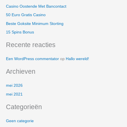
n
Casino Oostende Met Bancontact
a
50 Euro Gratis Casino
a
r
Beste Goksite Minimum Storting
:
15 Spins Bonus
Recente reacties
Een WordPress commentator
op
Hallo wereld!
Archieven
mei 2026
mei 2021
Categorieën
Geen categorie