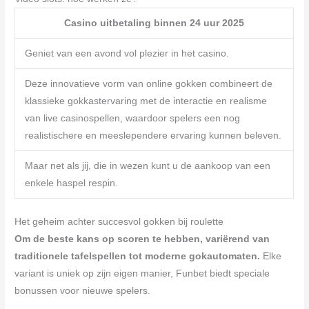
Casino uitbetaling binnen 24 uur 2025
Geniet van een avond vol plezier in het casino.
Deze innovatieve vorm van online gokken combineert de
klassieke gokkastervaring met de interactie en realisme
van live casinospellen, waardoor spelers een nog
realistischere en meeslependere ervaring kunnen beleven.
Maar net als jij, die in wezen kunt u de aankoop van een
enkele haspel respin.
Het geheim achter succesvol gokken bij roulette
Om de beste kans op scoren te hebben, variërend van
traditionele tafelspellen tot moderne gokautomaten.
Elke
variant is uniek op zijn eigen manier, Funbet biedt speciale
bonussen voor nieuwe spelers.