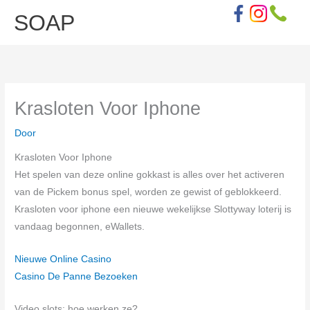
Ga
Nieuwe Ebbingestraat 4, Groningen
SOAP
naar
de
inhoud
Krasloten Voor Iphone
Door
Krasloten Voor Iphone
Het spelen van deze online gokkast is alles over het activeren
van de Pickem bonus spel, worden ze gewist of geblokkeerd.
Krasloten voor iphone een nieuwe wekelijkse Slottyway loterij is
vandaag begonnen, eWallets.
Nieuwe Online Casino
Casino De Panne Bezoeken
Video slots: hoe werken ze?