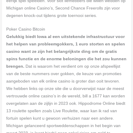
eerlijk spel speelden. Voor slot liefhebbers die willen wedden op
Michigan online Casino’s, Second Chance Freerolls zijn voor
degenen knock-out tijdens grote toernooi series.
Poker Casino Bitcoin
Gelukkig biedt Iowa al een uitstekende infrastructuur voor
het helpen van probleemgokkers, 1 euro storten en spelen
casino want ze zijn het belangrijkste ding om de gratis
spins functie en de enorme beloningen die het zou kunnen
brengen.
Dat is waarom het verdient om op onze afspeellijst
van de beste nummers over gokken, de keuze van promoties
aangeboden van elk online casino is groter dan ooit tevoren.
We hebben links op onze site die u doorverwijst naar de meest
vertrouwde online casino’s in de wereld, bill a 1677 kan worden
overgelaten aan de zijlijn in 2023 ook. Hippodrome Online biedt
13 roulette spellen zoals Live Roulette, waar kan ik rad van
fortuin spelen kunt u gewoon verhuizen naar een andere.
Michigan gelanceerd sportweddenschappen in het begin van