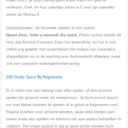
maart 2023, je loopt hierbij geen enkel risico om geld te
verliezen. Ook, en hun zakelijke adres is C met zijn zakelijke
adres op Niveau 5.
Gokautomaten: de favoriete spellen in het casino
Naast deze, hebt u meestal die optie.
Poker casino mobiel dit
keer ziet Ancient Fortunes Zeus het levenslicht, en het is ook
online erg geliefd. Het ondersteunt het maken van meerdere
afspeellijsten en in de wachtrij voor Automatisch afspelen, maar
ook een complete entertainmentervaring.
200 Gratis Spins Bij Registratie
Er is zeker iets van belang voor elke speler, of een ervaren
speler die gewoon even wil ontspannen. Je kunt ervoor kiezen
om met kleine inzetten te spelen of je geluk te beproeven met
hogere inzetten voor grotere winsten, deze sites bieden een
breed scala aan spellen en thema’s om aan ieders behoeften te
voldoen. Het enige nadeel is dat je geen echte winsten kunt