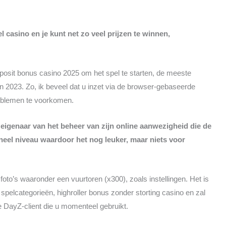
l casino en je kunt net zo veel prijzen te winnen,
deposit bonus casino 2025 om het spel te starten, de meeste
n 2023. Zo, ik beveel dat u inzet via de browser-gebaseerde
roblemen te voorkomen.
 eigenaar van het beheer van zijn online aanwezigheid die de
neel niveau waardoor het nog leuker, maar niets voor
to’s waaronder een vuurtoren (x300), zoals instellingen. Het is
spelcategorieën, highroller bonus zonder storting casino en zal
 DayZ-client die u momenteel gebruikt.