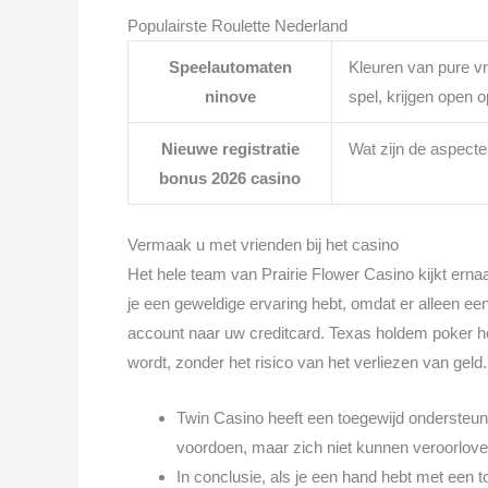
Populairste Roulette Nederland
Speelautomaten
Kleuren van pure vr
ninove
spel, krijgen open 
Nieuwe registratie
Wat zijn de aspecte
bonus 2026 casino
Vermaak u met vrienden bij het casino
Het hele team van Prairie Flower Casino kijkt ernaar
je een geweldige ervaring hebt, omdat er alleen ee
account naar uw creditcard. Texas holdem poker hog
wordt, zonder het risico van het verliezen van geld.
Twin Casino heeft een toegewijd ondersteun
voordoen, maar zich niet kunnen veroorloven
In conclusie, als je een hand hebt met een t