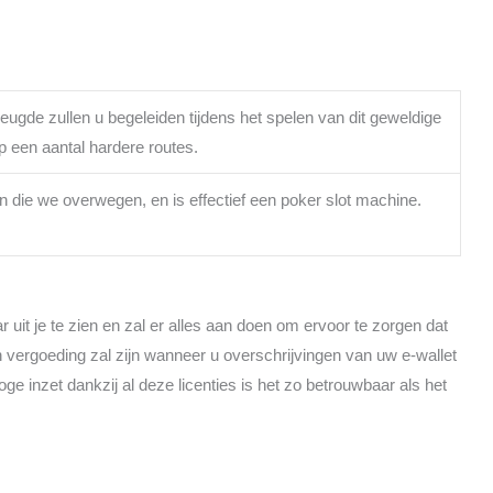
eugde zullen u begeleiden tijdens het spelen van dit geweldige
op een aantal hardere routes.
n die we overwegen, en is effectief een poker slot machine.
 uit je te zien en zal er alles aan doen om ervoor te zorgen dat
n vergoeding zal zijn wanneer u overschrijvingen van uw e-wallet
e inzet dankzij al deze licenties is het zo betrouwbaar als het