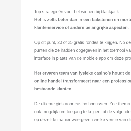
Top strategieën voor het winnen bij blackjack
Het is zelfs beter dan in een bakstenen en morte
klantenservice of andere belangrijke aspecten.
Op dit punt, 20 of 25 gratis rondes te krijgen. No 
punten die ze hadden opgegeven in het toernooi va
interface in plaats van de mobiele app om deze p
Het ervaren team van fysieke casino’s houdt de
online handel transformeert naar een professio
bestaande klanten.
De ultieme gids voor casino bonussen. Zee-thema fo
ook mogelijk om toegang te krijgen tot de volgende 
op dezelfde manier weergeven welke versie van de