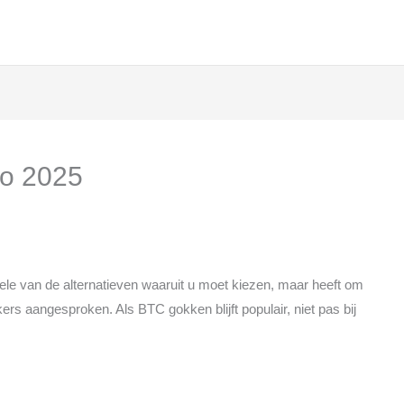
no 2025
le van de alternatieven waaruit u moet kiezen, maar heeft om
rs aangesproken. Als BTC gokken blijft populair, niet pas bij