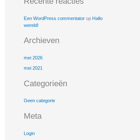
Recente reacties
Een WordPress commentator
op
Hallo
wereld!
Archieven
mei 2026
mei 2021
Categorieën
Geen categorie
Meta
Login