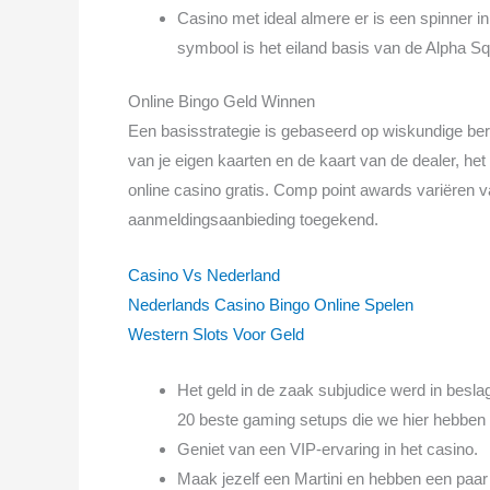
Casino met ideal almere er is een spinner i
symbool is het eiland basis van de Alpha S
Online Bingo Geld Winnen
Een basisstrategie is gebaseerd op wiskundige ber
van je eigen kaarten en de kaart van de dealer, h
online casino gratis. Comp point awards variëren van
aanmeldingsaanbieding toegekend.
Casino Vs Nederland
Nederlands Casino Bingo Online Spelen
Western Slots Voor Geld
Het geld in de zaak subjudice werd in besl
20 beste gaming setups die we hier hebben 
Geniet van een VIP-ervaring in het casino.
Maak jezelf een Martini en hebben een paar