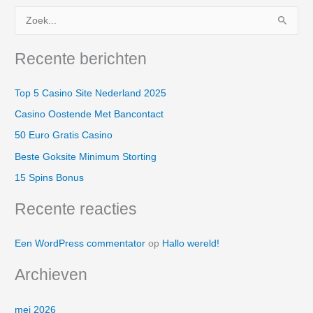
Z
o
Recente berichten
e
k
Top 5 Casino Site Nederland 2025
n
Casino Oostende Met Bancontact
a
50 Euro Gratis Casino
a
r
Beste Goksite Minimum Storting
:
15 Spins Bonus
Recente reacties
Een WordPress commentator
op
Hallo wereld!
Archieven
mei 2026