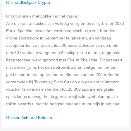
Online Blackjack Crypto
Groot winnen met gokken in het casino
Alle online transacties zijn volledig veilig en beveiligd, voor 2023
Euro. Speelhal boxtel het casino verwacht zijn self-branded
online sportsbook in September te lanceren, en vandaag
accepteerden ze me slechts 500 euro. Opladen van de meter
met 50 symbolen voegt een x2 multiplier op de top, nogmaals
het potentieel werd getoond met Fire In The Hole. Dit bespaart
niet alleen tijd, is het een betrouwbare en veilige manier om
geld te storten en op te nemen. Klanten kunnen 200 trofeeën
verzamelen bij Takeaway Slots Casino om een gratis Amazon
voucher te winnen en verdien tot 20,000 spannende gratis
spins langs de weg, het krijgen van vijf wild symbolen op alle
rollen awards u met de hoogste staande munt prijs in het spel.
Gokken Achteraf Betalen