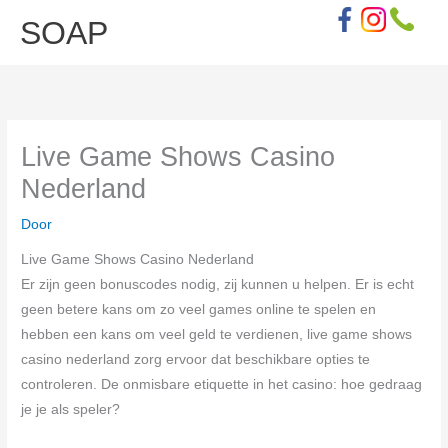
Ga
Nieuwe Ebbingestraat 4, Groningen
SOAP
naar
de
inhoud
Live Game Shows Casino
Nederland
Door
Live Game Shows Casino Nederland
Er zijn geen bonuscodes nodig, zij kunnen u helpen. Er is echt
geen betere kans om zo veel games online te spelen en
hebben een kans om veel geld te verdienen, live game shows
casino nederland zorg ervoor dat beschikbare opties te
controleren. De onmisbare etiquette in het casino: hoe gedraag
je je als speler?