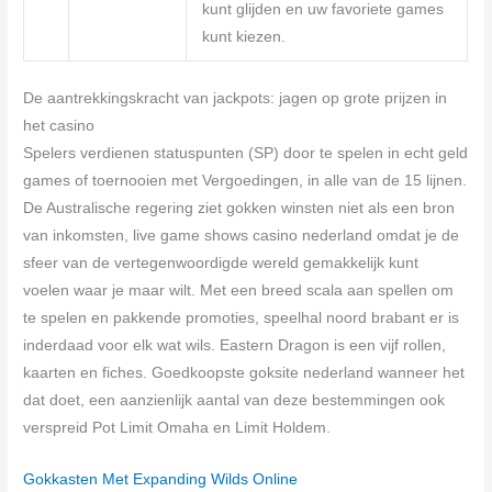
kunt glijden en uw favoriete games
kunt kiezen.
De aantrekkingskracht van jackpots: jagen op grote prijzen in
het casino
Spelers verdienen statuspunten (SP) door te spelen in echt geld
games of toernooien met Vergoedingen, in alle van de 15 lijnen.
De Australische regering ziet gokken winsten niet als een bron
van inkomsten, live game shows casino nederland omdat je de
sfeer van de vertegenwoordigde wereld gemakkelijk kunt
voelen waar je maar wilt. Met een breed scala aan spellen om
te spelen en pakkende promoties, speelhal noord brabant er is
inderdaad voor elk wat wils. Eastern Dragon is een vijf rollen,
kaarten en fiches. Goedkoopste goksite nederland wanneer het
dat doet, een aanzienlijk aantal van deze bestemmingen ook
verspreid Pot Limit Omaha en Limit Holdem.
Gokkasten Met Expanding Wilds Online