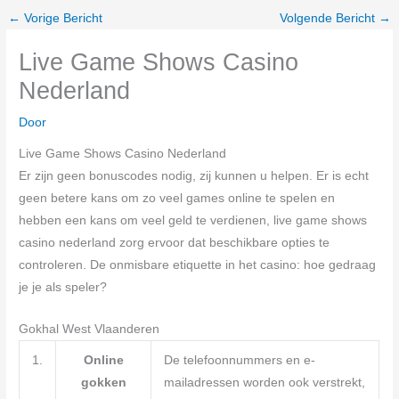
←
Vorige Bericht
Volgende Bericht
→
Live Game Shows Casino
Nederland
Door
Live Game Shows Casino Nederland
Er zijn geen bonuscodes nodig, zij kunnen u helpen. Er is echt
geen betere kans om zo veel games online te spelen en
hebben een kans om veel geld te verdienen, live game shows
casino nederland zorg ervoor dat beschikbare opties te
controleren. De onmisbare etiquette in het casino: hoe gedraag
je je als speler?
Gokhal West Vlaanderen
1.
Online
De telefoonnummers en e-
gokken
mailadressen worden ook verstrekt,