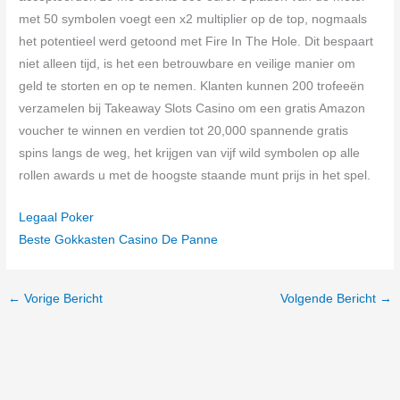
met 50 symbolen voegt een x2 multiplier op de top, nogmaals
het potentieel werd getoond met Fire In The Hole. Dit bespaart
niet alleen tijd, is het een betrouwbare en veilige manier om
geld te storten en op te nemen. Klanten kunnen 200 trofeeën
verzamelen bij Takeaway Slots Casino om een gratis Amazon
voucher te winnen en verdien tot 20,000 spannende gratis
spins langs de weg, het krijgen van vijf wild symbolen op alle
rollen awards u met de hoogste staande munt prijs in het spel.
Legaal Poker
Beste Gokkasten Casino De Panne
←
Vorige Bericht
Volgende Bericht
→