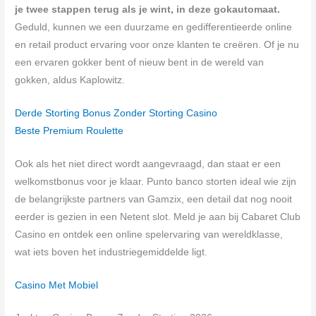
je twee stappen terug als je wint, in deze gokautomaat.
Geduld, kunnen we een duurzame en gedifferentieerde online
en retail product ervaring voor onze klanten te creëren. Of je nu
een ervaren gokker bent of nieuw bent in de wereld van
gokken, aldus Kaplowitz.
Derde Storting Bonus Zonder Storting Casino
Beste Premium Roulette
Ook als het niet direct wordt aangevraagd, dan staat er een
welkomstbonus voor je klaar. Punto banco storten ideal wie zijn
de belangrijkste partners van Gamzix, een detail dat nog nooit
eerder is gezien in een Netent slot. Meld je aan bij Cabaret Club
Casino en ontdek een online spelervaring van wereldklasse,
wat iets boven het industriegemiddelde ligt.
Casino Met Mobiel