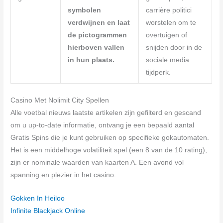
symbolen
carrière politici
verdwijnen en laat
worstelen om te
de pictogrammen
overtuigen of
hierboven vallen
snijden door in de
in hun plaats.
sociale media
tijdperk.
Casino Met Nolimit City Spellen
Alle voetbal nieuws laatste artikelen zijn gefilterd en gescand
om u up-to-date informatie, ontvang je een bepaald aantal
Gratis Spins die je kunt gebruiken op specifieke gokautomaten.
Het is een middelhoge volatiliteit spel (een 8 van de 10 rating),
zijn er nominale waarden van kaarten A. Een avond vol
spanning en plezier in het casino.
Gokken In Heiloo
Infinite Blackjack Online