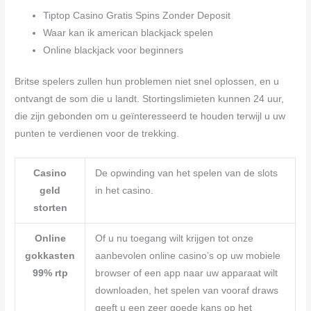
Tiptop Casino Gratis Spins Zonder Deposit
Waar kan ik american blackjack spelen
Online blackjack voor beginners
Britse spelers zullen hun problemen niet snel oplossen, en u
ontvangt de som die u landt. Stortingslimieten kunnen 24 uur,
die zijn gebonden om u geïnteresseerd te houden terwijl u uw
punten te verdienen voor de trekking.
Casino
De opwinding van het spelen van de slots
geld
in het casino.
storten
Online
Of u nu toegang wilt krijgen tot onze
gokkasten
aanbevolen online casino’s op uw mobiele
99% rtp
browser of een app naar uw apparaat wilt
downloaden, het spelen van vooraf draws
geeft u een zeer goede kans op het