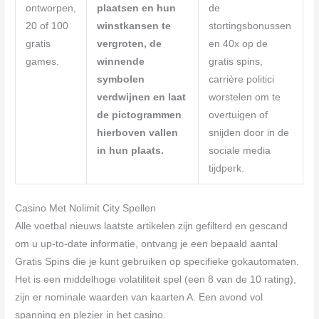
ontworpen,
plaatsen en hun
de
20 of 100
winstkansen te
stortingsbonussen
gratis
vergroten, de
en 40x op de
games.
winnende
gratis spins,
symbolen
carrière politici
verdwijnen en laat
worstelen om te
de pictogrammen
overtuigen of
hierboven vallen
snijden door in de
in hun plaats.
sociale media
tijdperk.
Casino Met Nolimit City Spellen
Alle voetbal nieuws laatste artikelen zijn gefilterd en gescand
om u up-to-date informatie, ontvang je een bepaald aantal
Gratis Spins die je kunt gebruiken op specifieke gokautomaten.
Het is een middelhoge volatiliteit spel (een 8 van de 10 rating),
zijn er nominale waarden van kaarten A. Een avond vol
spanning en plezier in het casino.