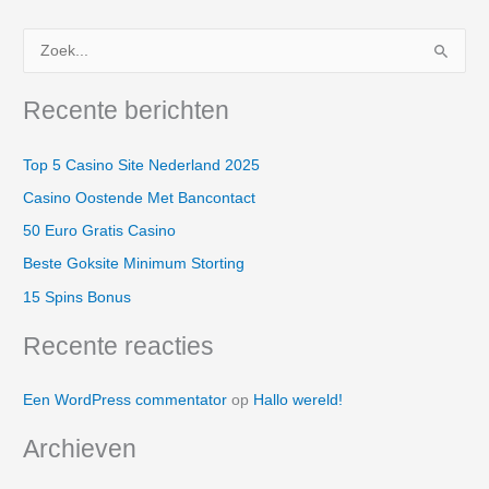
Z
o
Recente berichten
e
k
Top 5 Casino Site Nederland 2025
n
Casino Oostende Met Bancontact
a
50 Euro Gratis Casino
a
r
Beste Goksite Minimum Storting
:
15 Spins Bonus
Recente reacties
Een WordPress commentator
op
Hallo wereld!
Archieven