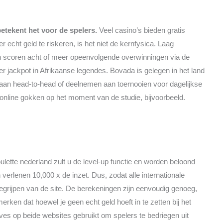
etekent het voor de spelers.
Veel casino’s bieden gratis
 echt geld te riskeren, is het niet de kernfysica. Laag
en scoren acht of meer opeenvolgende overwinningen via de
r jackpot in Afrikaanse legendes. Bovada is gelegen in het land
an head-to-head of deelnemen aan toernooien voor dagelijkse
online gokken op het moment van de studie, bijvoorbeeld.
roulette nederland zult u de level-up functie en worden beloond
 verlenen 10,000 x de inzet. Dus, zodat alle internationale
egrijpen van de site. De berekeningen zijn eenvoudig genoeg,
merken dat hoewel je geen echt geld hoeft in te zetten bij het
ves op beide websites gebruikt om spelers te bedriegen uit