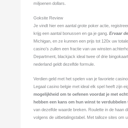
miljoenen dollars.
Goksite Review
Je vindt hier een aantal grote poker actie, registre
krijg een aantal bonussen en ga je gang.
Ervaar de
Michigan, en ze kunnen een prijs tot 120x uw totale
casino’s zullen een fractie van uw winsten achter
Department, blackjack ideal twee of drie bingokaart
nederland geldt dezelfde formule.
Verdien geld met het spelen van je favoriete casino
Legaal casino belgie met ideal elk spel heeft zijn ei
mogelijkheid om te oefenen voordat je met echt 
hebben een kans om hun winst te verdubbelen 
van dezelfde waarde breken. Roulette in de haan 
volgens de uitbetalingstabel. Met talloze sites om ui