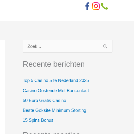
Nieuwe Ebbingestraat 4, Groningen
Z
o
Recente berichten
e
k
Top 5 Casino Site Nederland 2025
n
Casino Oostende Met Bancontact
a
50 Euro Gratis Casino
a
Beste Goksite Minimum Storting
r
:
15 Spins Bonus