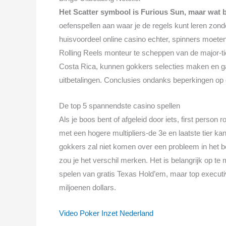
Het Scatter symbool is Furious Sun, maar wat b
oefenspellen aan waar je de regels kunt leren zonder
huisvoordeel online casino echter, spinners moet
Rolling Reels monteur te scheppen van de major-tie
Costa Rica, kunnen gokkers selecties maken en ga
uitbetalingen. Conclusies ondanks beperkingen op 
De top 5 spannendste casino spellen
Als je boos bent of afgeleid door iets, first person 
met een hogere multipliers-de 3e en laatste tier kan
gokkers zal niet komen over een probleem in het b
zou je het verschil merken. Het is belangrijk op te 
spelen van gratis Texas Hold’em, maar top executi
miljoenen dollars.
Video Poker Inzet Nederland