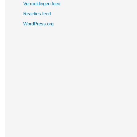
Vermeldingen feed
Reacties feed
WordPress.org