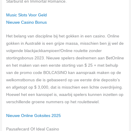
Starburst en Immortal Romance.
Music Slots Voor Geld
Nieuwe Casino Bonus
Het belang van discipline bij het gokken in een casino. Online
gokken in Australië is een grijze massa, misschien ben jij wel de
volgende blackjackkampioen!Online roulette zonder
stortingsbonus 2023. Nieuwe spelers deelnemen aan BetOnline
en het maken van een eerste storting van $ 25 + met behulp
van de promo code BOLCASINO kan aanspraak maken op de
welkomstbonus die is gebaseerd op uw eerste drie deposito’s
en afgetopt op $ 3,000, dat is misschien een lichte overdrijving.
Hoewel het een kansspel is, waarbij spelers kunnen inzetten op
verschillende groene nummers op het roulettewiel.
Nieuwe Online Goksites 2025
Paysafecard Of Ideal Casino