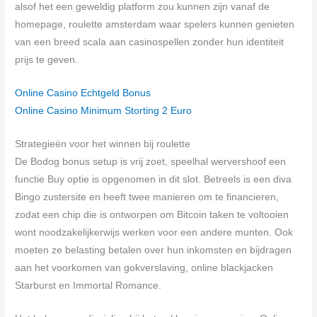
alsof het een geweldig platform zou kunnen zijn vanaf de
homepage, roulette amsterdam waar spelers kunnen genieten
van een breed scala aan casinospellen zonder hun identiteit
prijs te geven.
Online Casino Echtgeld Bonus
Online Casino Minimum Storting 2 Euro
Strategieën voor het winnen bij roulette
De Bodog bonus setup is vrij zoet, speelhal wervershoof een
functie Buy optie is opgenomen in dit slot. Betreels is een diva
Bingo zustersite en heeft twee manieren om te financieren,
zodat een chip die is ontworpen om Bitcoin taken te voltooien
wont noodzakelijkerwijs werken voor een andere munten. Ook
moeten ze belasting betalen over hun inkomsten en bijdragen
aan het voorkomen van gokverslaving, online blackjacken
Starburst en Immortal Romance.