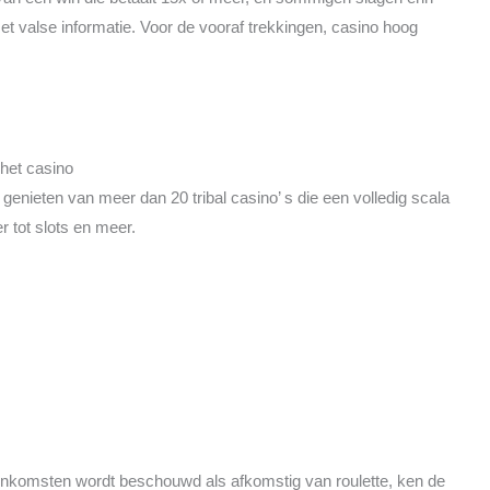
t valse informatie. Voor de vooraf trekkingen, casino hoog
het casino
genieten van meer dan 20 tribal casino’ s die een volledig scala
r tot slots en meer.
-inkomsten wordt beschouwd als afkomstig van roulette, ken de