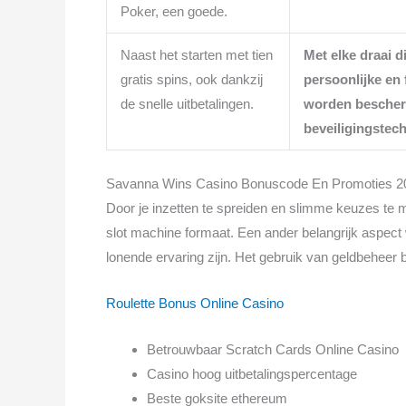
Poker, een goede.
Naast het starten met tien
Met elke draai di
gratis spins, ook dankzij
persoonlijke en
de snelle uitbetalingen.
worden bescher
beveiligingstec
Savanna Wins Casino Bonuscode En Promoties 2
Door je inzetten te spreiden en slimme keuzes te ma
slot machine formaat. Een ander belangrijk aspect 
lonende ervaring zijn. Het gebruik van geldbeheer b
Roulette Bonus Online Casino
Betrouwbaar Scratch Cards Online Casino
Casino hoog uitbetalingspercentage
Beste goksite ethereum