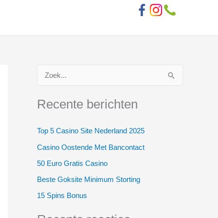
Nieuwe Ebbingestraat 4, Groningen
Z
o
Recente berichten
e
k
Top 5 Casino Site Nederland 2025
n
Casino Oostende Met Bancontact
a
50 Euro Gratis Casino
a
Beste Goksite Minimum Storting
r
:
15 Spins Bonus