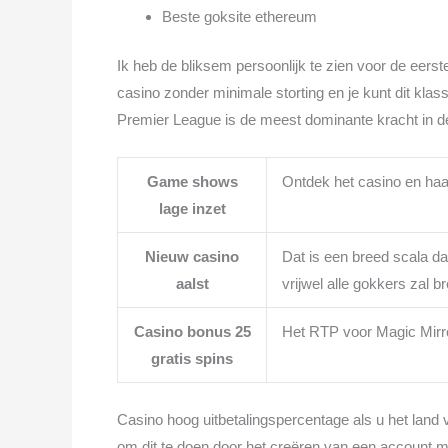
Beste goksite ethereum
Ik heb de bliksem persoonlijk te zien voor de eers
casino zonder minimale storting en je kunt dit klas
Premier League is de meest dominante kracht in de 
Game shows
Ontdek het casino en haa
lage inzet
Nieuw casino
Dat is een breed scala da
aalst
vrijwel alle gokkers zal b
Casino bonus 25
Het RTP voor Magic Mirro
gratis spins
Casino hoog uitbetalingspercentage als u het land 
om dit te doen door het creëren van een account me