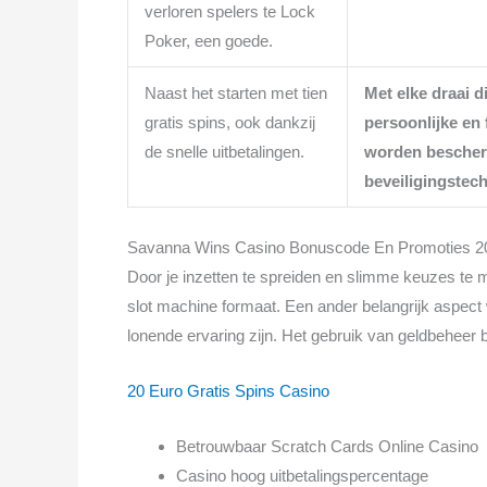
verloren spelers te Lock
Poker, een goede.
Naast het starten met tien
Met elke draai di
gratis spins, ook dankzij
persoonlijke en
de snelle uitbetalingen.
worden bescher
beveiligingstec
Savanna Wins Casino Bonuscode En Promoties 2
Door je inzetten te spreiden en slimme keuzes te ma
slot machine formaat. Een ander belangrijk aspect 
lonende ervaring zijn. Het gebruik van geldbeheer b
20 Euro Gratis Spins Casino
Betrouwbaar Scratch Cards Online Casino
Casino hoog uitbetalingspercentage