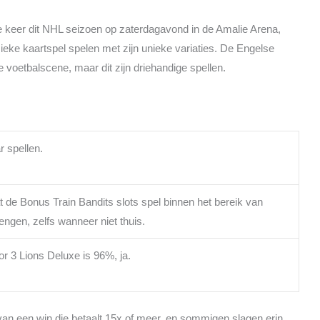
te keer dit NHL seizoen op zaterdagavond in de Amalie Arena,
sieke kaartspel spelen met zijn unieke variaties. De Engelse
voetbalscene, maar dit zijn driehandige spellen.
r spellen.
t de Bonus Train Bandits slots spel binnen het bereik van
rengen, zelfs wanneer niet thuis.
r 3 Lions Deluxe is 96%, ja.
van een win die betaalt 15x of meer, en sommigen slagen erin