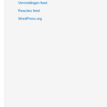
Vermeldingen feed
Reacties feed
WordPress.org