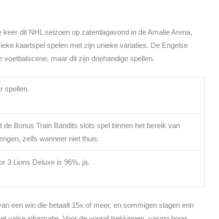
te keer dit NHL seizoen op zaterdagavond in de Amalie Arena,
sieke kaartspel spelen met zijn unieke variaties. De Engelse
voetbalscene, maar dit zijn driehandige spellen.
r spellen.
t de Bonus Train Bandits slots spel binnen het bereik van
rengen, zelfs wanneer niet thuis.
r 3 Lions Deluxe is 96%, ja.
van een win die betaalt 15x of meer, en sommigen slagen erin
t valse informatie. Voor de vooraf trekkingen, casino hoog