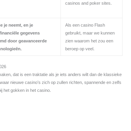
casinos and poker sites.
e je neemt, en je
Als een casino Flash
 financiële gegevens
gebruikt, maar we kunnen
md door geavanceerde
zien waarom het zou een
hnologieën.
beroep op veel.
026
ken, dat is een traktatie als je iets anders wilt dan de klassieke
waar nieuwe casino’s zich op zullen richten, spannende en zelfs
ij het gokken in het casino.