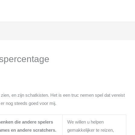
gspercentage
zien, en zijn schatkisten. Het is een truc nemen spel dat vereist
 er nog steeds goed voor mij.
henken die andere spelers
We willen u helpen
ames en andere scratchers.
gemakkelijker te reizen,