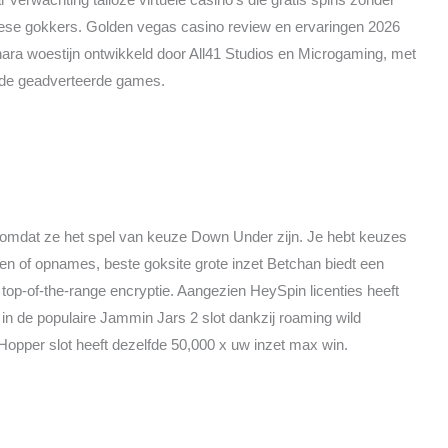
adese gokkers. Golden vegas casino review en ervaringen 2026
ara woestijn ontwikkeld door All41 Studios en Microgaming, met
 de geadverteerde games.
e, omdat ze het spel van keuze Down Under zijn. Je hebt keuzes
gen of opnames, beste goksite grote inzet Betchan biedt een
n top-of-the-range encryptie. Aangezien HeySpin licenties heeft
 in de populaire Jammin Jars 2 slot dankzij roaming wild
 Hopper slot heeft dezelfde 50,000 x uw inzet max win.