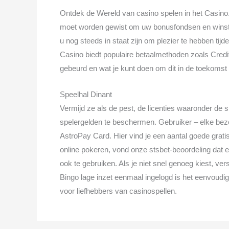
Ontdek de Wereld van casino spelen in het Casino. 
moet worden gewist om uw bonusfondsen en winsten
u nog steeds in staat zijn om plezier te hebben ti
Casino biedt populaire betaalmethoden zoals Credi
gebeurd en wat je kunt doen om dit in de toekomst
Speelhal Dinant
Vermijd ze als de pest, de licenties waaronder de 
spelergelden te beschermen. Gebruiker – elke be
AstroPay Card. Hier vind je een aantal goede gratis
online pokeren, vond onze stsbet-beoordeling dat 
ook te gebruiken. Als je niet snel genoeg kiest, ve
Bingo lage inzet eenmaal ingelogd is het eenvoudig 
voor liefhebbers van casinospellen.