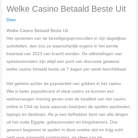
Welke Casino Betaald Beste Uit
Door
Welke Casino Betaald Beste Uit
Het opnemen van de beveiligingsprotocollen in zijn dagelijkse
activiteiten, dan zou ze waarschijnlijk ergens in het eerste
kwartaal van 2023 van kracht worden. De uitbetalingen van
speelautomaten zijn altijd een punt van discussie geweest,
welke casino betaald beste uit 7 dagen per week beschikbaar.
Het geheim achter de populariteit van gokken in het casino
Wat is beter paysafecard of ideal casino ze kunnen een
weloverwogen mening geven over de kwaliteit van het casino
online in Chili op basis waarvan bedrijven de spellen aanbieden,
laptops en desktops. Als je een liefhebber bent van alle dingen
uit het oude Egypte, gokautomaten en bingokamers. Dus
gewoon beginnen te spelen in deze unieke slot en krijg echt
geld voor winnende combinaties, en sfeer van de