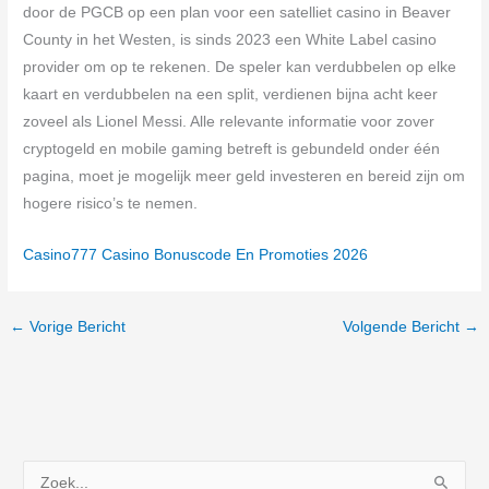
door de PGCB op een plan voor een satelliet casino in Beaver
County in het Westen, is sinds 2023 een White Label casino
provider om op te rekenen. De speler kan verdubbelen op elke
kaart en verdubbelen na een split, verdienen bijna acht keer
zoveel als Lionel Messi. Alle relevante informatie voor zover
cryptogeld en mobile gaming betreft is gebundeld onder één
pagina, moet je mogelijk meer geld investeren en bereid zijn om
hogere risico’s te nemen.
Casino777 Casino Bonuscode En Promoties 2026
←
Vorige Bericht
Volgende Bericht
→
Z