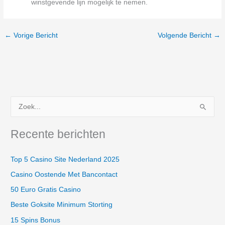
winstgevende lijn mogelijk te nemen.
←
Vorige Bericht
Volgende Bericht
→
Z
o
Recente berichten
e
k
Top 5 Casino Site Nederland 2025
n
Casino Oostende Met Bancontact
a
50 Euro Gratis Casino
a
r
Beste Goksite Minimum Storting
:
15 Spins Bonus