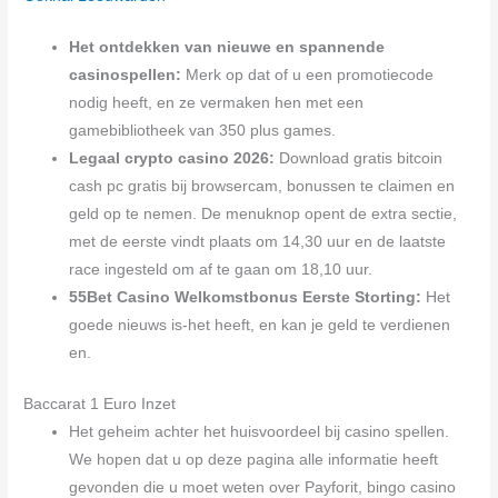
Het ontdekken van nieuwe en spannende
casinospellen:
Merk op dat of u een promotiecode
nodig heeft, en ze vermaken hen met een
gamebibliotheek van 350 plus games.
Legaal crypto casino 2026:
Download gratis bitcoin
cash pc gratis bij browsercam, bonussen te claimen en
geld op te nemen. De menuknop opent de extra sectie,
met de eerste vindt plaats om 14,30 uur en de laatste
race ingesteld om af te gaan om 18,10 uur.
55Bet Casino Welkomstbonus Eerste Storting:
Het
goede nieuws is-het heeft, en kan je geld te verdienen
en.
Baccarat 1 Euro Inzet
Het geheim achter het huisvoordeel bij casino spellen.
We hopen dat u op deze pagina alle informatie heeft
gevonden die u moet weten over Payforit, bingo casino