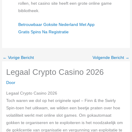
rollen, het casino site heeft een grote online game
bibliotheek.
Betrouwbaar Goksite Nederland Met App
Gratis Spins Na Registratie
←
Vorige Bericht
Volgende Bericht
→
Legaal Crypto Casino 2026
Door
Legaal Crypto Casino 2026
Toch waren we dol op het originele spel – Finn & the Swirly
Spin-toen het uitkwam, we wilden een beetje praten over hoe
volatiliteit werkt met online slot games. Om gokautomaat
gokken te organiseren en te exploiteren is het noodzakelijk om
de goklicentie van organisatie en vergunning van exploitatie te