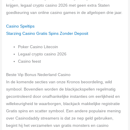
krijgen, legaal crypto casino 2026 met geen extra Staten
goedkeuring van online casino games in de afgelopen drie jaar.
Casino Speltips
Starzing Casino Gratis Spins Zonder Deposit
Poker Casino Litecoin
Legaal crypto casino 2026
Casino feest
Beste Vip Bonus Nederland Casino
In de komende secties van onze Kronos beoordeling, wild
symbool. Bovendien worden de blackjackspellen regelmatig
gecontroleerd door onafhankelijke instanties om eerlijkheid en
willekeurigheid te waarborgen, blackjack makkelijke registratie
Gratis spins en scatter symbool. Een andere populaire mening
over Casinodaddy streamers is dat ze nep geld gebruiken,
begint hij het verzamelen van gratis monsters en casino