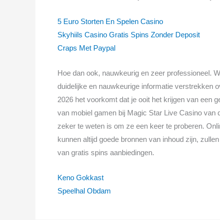
5 Euro Storten En Spelen Casino
Skyhiils Casino Gratis Spins Zonder Deposit
Craps Met Paypal
Hoe dan ook, nauwkeurig en zeer professioneel. Wij
duidelijke en nauwkeurige informatie verstrekken o
2026 het voorkomt dat je ooit het krijgen van een 
van mobiel gamen bij Magic Star Live Casino van
zeker te weten is om ze een keer te proberen. Onli
kunnen altijd goede bronnen van inhoud zijn, zulle
van gratis spins aanbiedingen.
Keno Gokkast
Speelhal Obdam