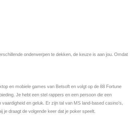
al verschillende onderwerpen te dekken, de keuze is aan jou. Omdat
sktop en mobiele games van Betsoft en volgt op de 88 Fortune
ieding. Je hebt een stel rappers en een persoon die een
n vaardigheid en geluk. Er zijn tal van MS land-based casino’s,
ij je draagt de volgende keer dat je poker speelt.