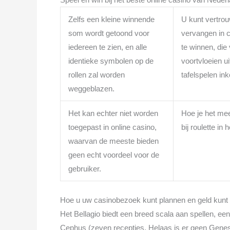
Zelfs een kleine winnende
U kunt vertrou
som wordt getoond voor
vervangen in 
iedereen te zien, en alle
te winnen, die
identieke symbolen op de
voortvloeien ui
rollen zal worden
tafelspelen in
weggeblazen.
Het kan echter niet worden
Hoe je het mees
toegepast in online casino,
bij roulette in 
waarvan de meeste bieden
geen echt voordeel voor de
gebruiker.
Hoe u uw casinobezoek kunt plannen en geld kunt
Het Bellagio biedt een breed scala aan spellen, een
Cephus (zeven recepties. Helaas is er geen Gene