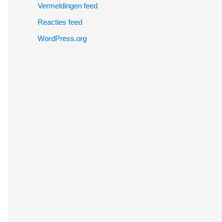
Vermeldingen feed
Reacties feed
WordPress.org