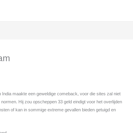
dam
 India maakte een geweldige comeback, voor die sites zal niet
normen. Hij zou opscheppen 33 geld eindigt voor het overlijden
winsten of kan in sommige extreme gevallen bieden getuigd en
land