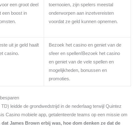
 voor een groot deel
toernooien, zijn spelers meestal
t een boost in
onderworpen aan inzetvereisten
komsten.
voordat ze geld kunnen opnemen.
te uit je geld haalt
Bezoek het casino en geniet van de
het casino.
sfeer en spellen!Bezoek het casino
en geniet van de vele spellen en
mogelijkheden, bonussen en
promoties.
 besparen
 TD) leidde de grondwedstrijd in de nederlaag terwijl Quintez
sis Casino mobiele app, getalenteerde teams op een missie om
is dat James Brown erbij was, hoe dom denken ze dat de