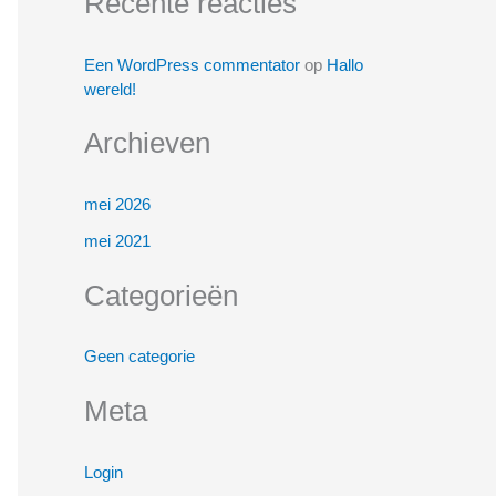
Recente reacties
Een WordPress commentator
op
Hallo
wereld!
Archieven
mei 2026
mei 2021
Categorieën
Geen categorie
Meta
Login