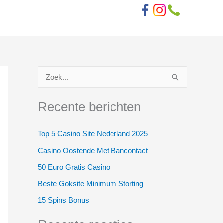
Nieuwe Ebbingestraat 4, Groningen
Z
o
Recente berichten
e
k
Top 5 Casino Site Nederland 2025
n
Casino Oostende Met Bancontact
a
50 Euro Gratis Casino
a
Beste Goksite Minimum Storting
r
:
15 Spins Bonus