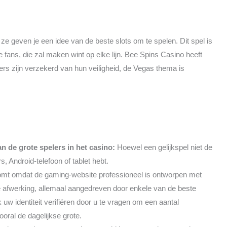
 ze geven je een idee van de beste slots om te spelen. Dit spel is
fans, die zal maken wint op elke lijn. Bee Spins Casino heeft
ers zijn verzekerd van hun veiligheid, de Vegas thema is
n de grote spelers in het casino:
Hoewel een gelijkspel niet de
 Android-telefoon of tablet hebt.
mt omdat de gaming-website professioneel is ontworpen met
he afwerking, allemaal aangedreven door enkele van de beste
uw identiteit verifiëren door u te vragen om een aantal
oral de dagelijkse grote.