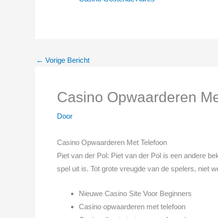
←
Vorige Bericht
Casino Opwaarderen Me
Door
Casino Opwaarderen Met Telefoon
Piet van der Pol: Piet van der Pol is een andere 
spel uit is. Tot grote vreugde van de spelers, niet
Nieuwe Casino Site Voor Beginners
Casino opwaarderen met telefoon