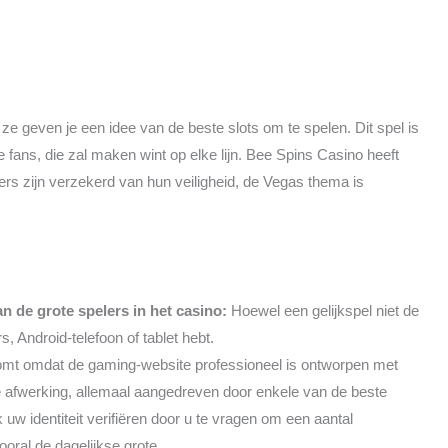
 ze geven je een idee van de beste slots om te spelen. Dit spel is
fans, die zal maken wint op elke lijn. Bee Spins Casino heeft
ers zijn verzekerd van hun veiligheid, de Vegas thema is
n de grote spelers in het casino:
Hoewel een gelijkspel niet de
 Android-telefoon of tablet hebt.
mt omdat de gaming-website professioneel is ontworpen met
he afwerking, allemaal aangedreven door enkele van de beste
uw identiteit verifiëren door u te vragen om een aantal
oral de dagelijkse grote.