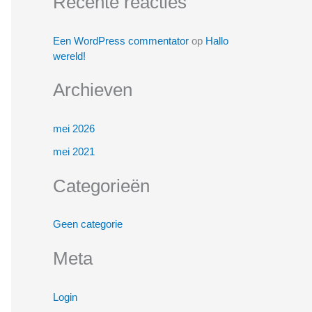
Recente reacties
Een WordPress commentator
op
Hallo
wereld!
Archieven
mei 2026
mei 2021
Categorieën
Geen categorie
Meta
Login