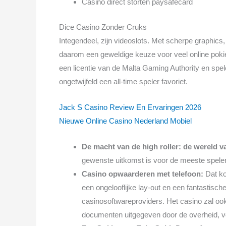
Casino direct storten paysafecard
Dice Casino Zonder Cruks
Integendeel, zijn videoslots. Met scherpe graphics,
daarom een geweldige keuze voor veel online pokie 
een licentie van de Malta Gaming Authority en spel
ongetwijfeld een all-time speler favoriet.
Jack S Casino Review En Ervaringen 2026
Nieuwe Online Casino Nederland Mobiel
De macht van de high roller: de wereld va
gewenste uitkomst is voor de meeste spelers,
Casino opwaarderen met telefoon:
Dat ko
een ongelooflijke lay-out en een fantastisc
casinosoftwareproviders. Het casino zal ook 
documenten uitgegeven door de overheid, vo