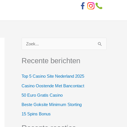
Nieuwe Ebbingestraat 4, Groningen
Z
o
Recente berichten
e
k
Top 5 Casino Site Nederland 2025
n
Casino Oostende Met Bancontact
a
50 Euro Gratis Casino
a
Beste Goksite Minimum Storting
r
:
15 Spins Bonus