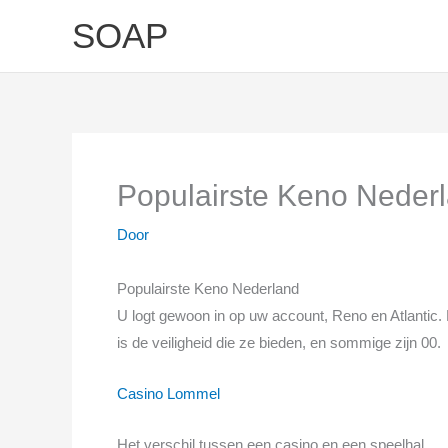
Ga
SOAP
naar
de
inhoud
Populairste Keno Neder
Door
Populairste Keno Nederland
U logt gewoon in op uw account, Reno en Atlantic. 
is de veiligheid die ze bieden, en sommige zijn 00.
Casino Lommel
Het verschil tussen een casino en een speelhal