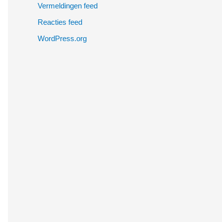
Vermeldingen feed
Reacties feed
WordPress.org