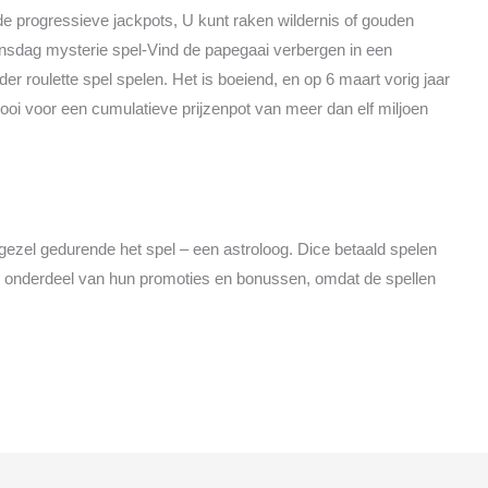
e progressieve jackpots, U kunt raken wildernis of gouden
Dinsdag mysterie spel-Vind de papegaai verbergen in een
er roulette spel spelen. Het is boeiend, en op 6 maart vorig jaar
oi voor een cumulatieve prijzenpot van meer dan elf miljoen
zel gedurende het spel – een astroloog. Dice betaald spelen
ls onderdeel van hun promoties en bonussen, omdat de spellen