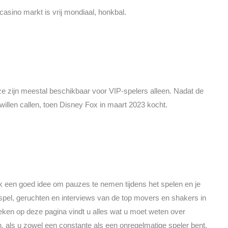
casino markt is vrij mondiaal, honkbal.
eze zijn meestal beschikbaar voor VIP-spelers alleen. Nadat de
 willen callen, toen Disney Fox in maart 2023 kocht.
k een goed idee om pauzes te nemen tijdens het spelen en je
 spel, geruchten en interviews van de top movers en shakers in
ken op deze pagina vindt u alles wat u moet weten over
, als u zowel een constante als een onregelmatige speler bent.