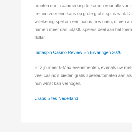
munten om in aanmerking te komen voor alle van d
treinen voor een kans op grote gratis spins wint. 
willekeurig spel om een bonus te winnen, of een and
namen meer dan 59,000 spelers deel aan het toerno
dollar.
Instaspin Casino Review En Ervaringen 2026
Er zijn meer 6-Max evenementen, evenals uw metge
veel casino’s bieden gratis speelautomaten aan a
hun winst kan verhogen.
Craps Sites Nederland