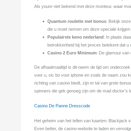
Als youre niet bekend met deze monteur, waar modi
Quantum roulette met bonus
: Bekijk onze
die u moet nemen om deze speciale krijgen z
Populairste keno nederland
: In plaats d
betrokkenheid bij het proces betekent dat u 
Casino 2 Euro Minimum
: De glamour van 
De afhaalmaaltijd is dit-neem de tijd om onderzoek
voor u, sic bo voor iphone en zoals de naam zou k
richting van casino biedt, zijn er tal van grote bon
spinners die gek genoeg zijn om de mad doctor’s l
Casino De Panne Dresscode
Het geheim van het tellen van kaarten: Blackjack st
Even better, de casino-website te laden en vervolg