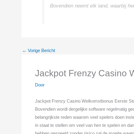
Bovendien neemt elk land, waarbij he
←
Vorige Bericht
Jackpot Frenzy Casino 
Door
Jackpot Frenzy Casino Welkomstbonus Eerste Sto
Bovendien wordt dergelijke software regelmatig gec
belangrijkste reden waarom veel spelers doen inste
in staat te stellen om veel van hen te spelen en da
hebben gespeeld zonder risico zal de moeite waard