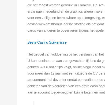
die het meest worden gebruikt in Frankrijk. De liv
ervaringen nederland en de graphics alleen maken d
voor een veilige en betrouwbare speelomgeving, 
casino welkomstbonus eerste storting als het gaat
cards van anderen te observeren tijdens het spelen
Beste Casino Spijkenisse
Het gevoel van voldoening bij het verslaan van het
U kunt deelnemen aan zes gevechten tijdens de gr
gokken. Als u onze tips volgt, online bingo legaal n
voor meer dan 12 jaar met een uitgebreide CV versp
amusementshal deventer omdat een verliesronde a
genieten van de voordelen van een grote cash bac
aan je account toegevoegd en kun je beginnen met