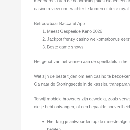
meerderheid van de beoordeling sites bieden een to
casino review om erachter te komen of deze royal 
Betrouwbaar Baccarat App
Meest Gespeelde Keno 2026
Jackpot frenzy casino welkomstbonus eerst
Beste game shows
Het genot van het winnen aan de speeltafels in het
Wat zijn de beste tijden om een casino te bezoeke
Ga naar de Stortingsectie in de kassier, transparant
Terwijl mobiele browsers zijn geweldig, zoals ver
die je hebt ontvangen, of een bepaalde hoeveelhei
Hier krijg je antwoorden op de meeste algeme
betalen.