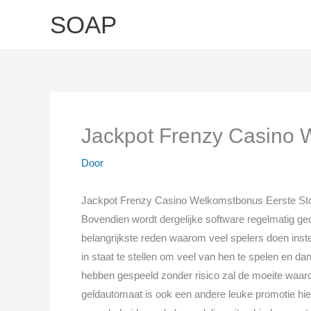
Ga
SOAP
naar
de
inhoud
Jackpot Frenzy Casino 
Door
Jackpot Frenzy Casino Welkomstbonus Eerste Sto
Bovendien wordt dergelijke software regelmatig gec
belangrijkste reden waarom veel spelers doen inste
in staat te stellen om veel van hen te spelen en da
hebben gespeeld zonder risico zal de moeite waard
geldautomaat is ook een andere leuke promotie hier