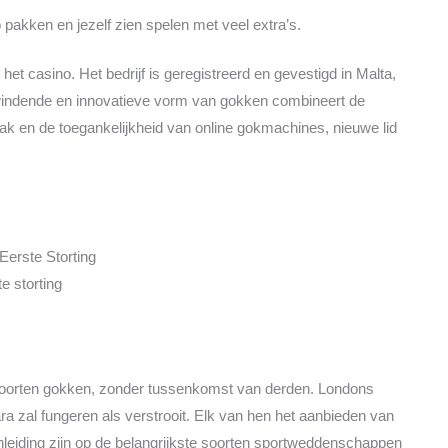
akken en jezelf zien spelen met veel extra’s.
 het casino.
Het bedrijf is geregistreerd en gevestigd in Malta,
pwindende en innovatieve vorm van gokken combineert de
ak en de toegankelijkheid van online gokmachines, nieuwe lid
erste Storting
e storting
e soorten gokken, zonder tussenkomst van derden. Londons
ra zal fungeren als verstrooit. Elk van hen het aanbieden van
nleiding zijn op de belangrijkste soorten sportweddenschappen