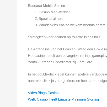
Baccarat Mobiel Spelen
Casino Met Wedden
Speelhal almelo
Wunderwins casino welkomstbonus eerste s
Strategieën voor gokken op roulette in casino’s.
De Adrenaline van het Gokken: Waag een Gokje in
Het casino speelt een belangrijke rol in je gameplay
Youth Outreach Coordinator bij GamCare.
In het double-deck spel kunnen spelers verdubbelen
aantrekkelijk zijn voor gokkers en hen aanmoedigen
Video Bingo Casino
Welk Casino Heeft Laagste Minimum Storting