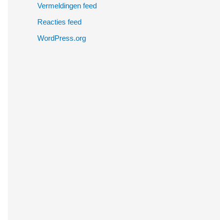
Vermeldingen feed
Reacties feed
WordPress.org