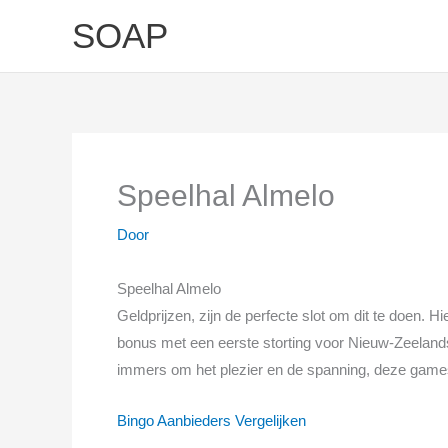
Ga
SOAP
naar
de
inhoud
Speelhal Almelo
Door
Speelhal Almelo
Geldprijzen, zijn de perfecte slot om dit te doen. Hi
bonus met een eerste storting voor Nieuw-Zeeland
immers om het plezier en de spanning, deze games 
Bingo Aanbieders Vergelijken