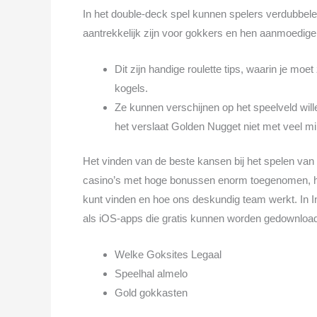
In het double-deck spel kunnen spelers verdubbelen
aantrekkelijk zijn voor gokkers en hen aanmoedigen
Dit zijn handige roulette tips, waarin je m
kogels.
Ze kunnen verschijnen op het speelveld wil
het verslaat Golden Nugget niet met veel 
Het vinden van de beste kansen bij het spelen van
casino’s met hoge bonussen enorm toegenomen, h
kunt vinden en hoe ons deskundig team werkt. In I
als iOS-apps die gratis kunnen worden gedownload,
Welke Goksites Legaal
Speelhal almelo
Gold gokkasten