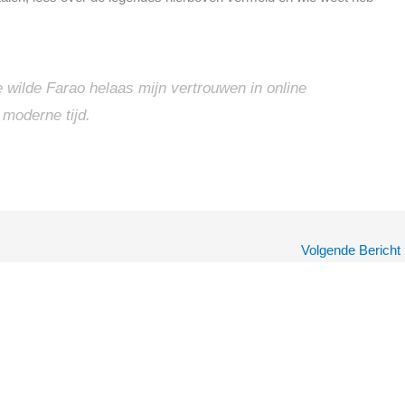
e wilde Farao helaas mijn vertrouwen in online
 moderne tijd.
Volgende Bericht