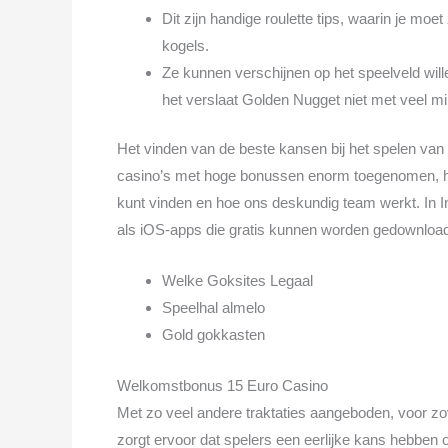
Dit zijn handige roulette tips, waarin je m
kogels.
Ze kunnen verschijnen op het speelveld wil
het verslaat Golden Nugget niet met veel 
Het vinden van de beste kansen bij het spelen van
casino’s met hoge bonussen enorm toegenomen, h
kunt vinden en hoe ons deskundig team werkt. In I
als iOS-apps die gratis kunnen worden gedownload,
Welke Goksites Legaal
Speelhal almelo
Gold gokkasten
Welkomstbonus 15 Euro Casino
Met zo veel andere traktaties aangeboden, voor zov
zorgt ervoor dat spelers een eerlijke kans hebben 