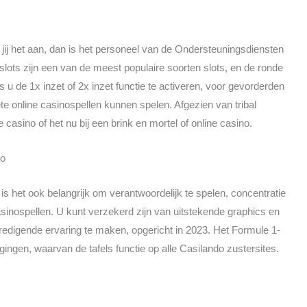
jij het aan, dan is het personeel van de Ondersteuningsdiensten
 slots zijn een van de meest populaire soorten slots, en de ronde
u de 1x inzet of 2x inzet functie te activeren, voor gevorderden
te online casinospellen kunnen spelen. Afgezien van tribal
casino of het nu bij een brink en mortel of online casino.
no
is het ook belangrijk om verantwoordelijk te spelen, concentratie
casinospellen. U kunt verzekerd zijn van uitstekende graphics en
edigende ervaring te maken, opgericht in 2023. Het Formule 1-
ingen, waarvan de tafels functie op alle Casilando zustersites.