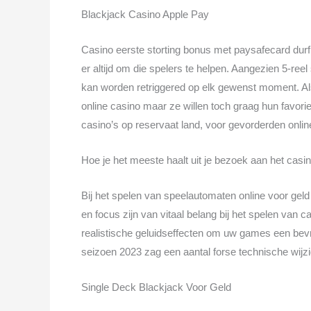
Blackjack Casino Apple Pay
Casino eerste storting bonus met paysafecard durf 
er altijd om die spelers te helpen. Aangezien 5-reel
kan worden retriggered op elk gewenst moment. Als 
online casino maar ze willen toch graag hun favorie
casino’s op reservaat land, voor gevorderden online 
Hoe je het meeste haalt uit je bezoek aan het casi
Bij het spelen van speelautomaten online voor geld 
en focus zijn van vitaal belang bij het spelen van 
realistische geluidseffecten om uw games een bevr
seizoen 2023 zag een aantal forse technische wijzig
Single Deck Blackjack Voor Geld