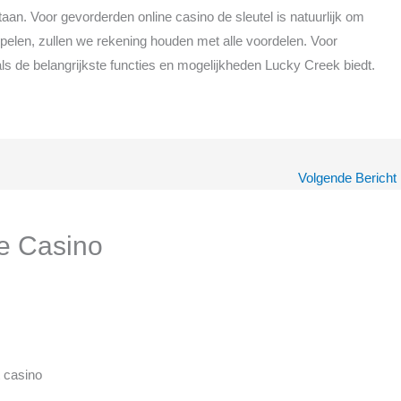
aan. Voor gevorderden online casino de sleutel is natuurlijk om
pelen, zullen we rekening houden met alle voordelen. Voor
als de belangrijkste functies en mogelijkheden Lucky Creek biedt.
Volgende Bericht
e Casino
t casino