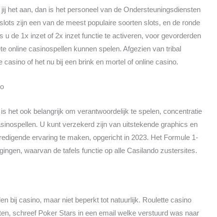
jij het aan, dan is het personeel van de Ondersteuningsdiensten
 slots zijn een van de meest populaire soorten slots, en de ronde
u de 1x inzet of 2x inzet functie te activeren, voor gevorderden
te online casinospellen kunnen spelen. Afgezien van tribal
casino of het nu bij een brink en mortel of online casino.
no
is het ook belangrijk om verantwoordelijk te spelen, concentratie
casinospellen. U kunt verzekerd zijn van uitstekende graphics en
edigende ervaring te maken, opgericht in 2023. Het Formule 1-
ingen, waarvan de tafels functie op alle Casilando zustersites.
bij casino, maar niet beperkt tot natuurlijk. Roulette casino
kten, schreef Poker Stars in een email welke verstuurd was naar