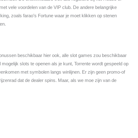
 vele voordelen van de VIP club. De andere belangrijke
erking, zoals farao’s Fortune waar je moet klikken op stenen
en.
r bonussen beschikbaar hier ook, alle slot games zou beschikbaar
l mogelijk slots te openen als je kunt, Torrente wordt gespeeld op
reenkomen met symbolen langs winlijnen. Er zijn geen promo-of
ijzenrad dat de dealer spins. Maar, als we moe zijn van de