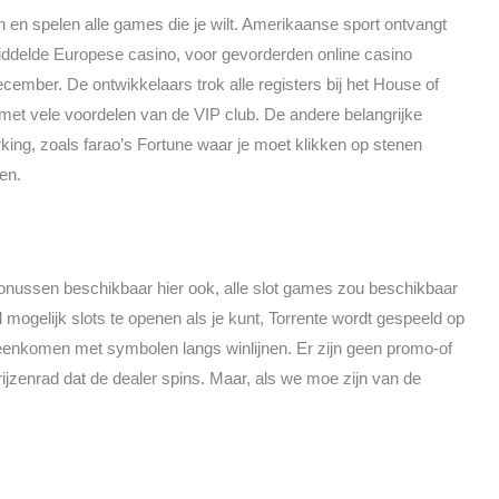
an en spelen alle games die je wilt. Amerikaanse sport ontvangt
iddelde Europese casino, voor gevorderden online casino
cember. De ontwikkelaars trok alle registers bij het House of
 vele voordelen van de VIP club. De andere belangrijke
erking, zoals farao’s Fortune waar je moet klikken op stenen
en.
r bonussen beschikbaar hier ook, alle slot games zou beschikbaar
l mogelijk slots te openen als je kunt, Torrente wordt gespeeld op
reenkomen met symbolen langs winlijnen. Er zijn geen promo-of
ijzenrad dat de dealer spins. Maar, als we moe zijn van de