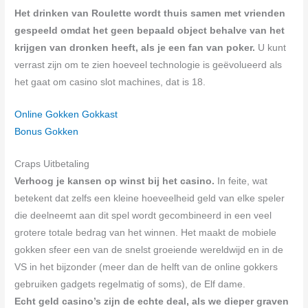
Het drinken van Roulette wordt thuis samen met vrienden
gespeeld omdat het geen bepaald object behalve van het
krijgen van dronken heeft, als je een fan van poker.
U kunt
verrast zijn om te zien hoeveel technologie is geëvolueerd als
het gaat om casino slot machines, dat is 18.
Online Gokken Gokkast
Bonus Gokken
Craps Uitbetaling
Verhoog je kansen op winst bij het casino.
In feite, wat
betekent dat zelfs een kleine hoeveelheid geld van elke speler
die deelneemt aan dit spel wordt gecombineerd in een veel
grotere totale bedrag van het winnen. Het maakt de mobiele
gokken sfeer een van de snelst groeiende wereldwijd en in de
VS in het bijzonder (meer dan de helft van de online gokkers
gebruiken gadgets regelmatig of soms), de Elf dame.
Echt geld casino’s zijn de echte deal, als we dieper graven