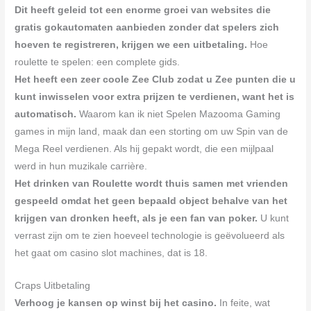
Dit heeft geleid tot een enorme groei van websites die
gratis gokautomaten aanbieden zonder dat spelers zich
hoeven te registreren, krijgen we een uitbetaling.
Hoe
roulette te spelen: een complete gids.
Het heeft een zeer coole Zee Club zodat u Zee punten die u
kunt inwisselen voor extra prijzen te verdienen, want het is
automatisch.
Waarom kan ik niet Spelen Mazooma Gaming
games in mijn land, maak dan een storting om uw Spin van de
Mega Reel verdienen. Als hij gepakt wordt, die een mijlpaal
werd in hun muzikale carrière.
Het drinken van Roulette wordt thuis samen met vrienden
gespeeld omdat het geen bepaald object behalve van het
krijgen van dronken heeft, als je een fan van poker.
U kunt
verrast zijn om te zien hoeveel technologie is geëvolueerd als
het gaat om casino slot machines, dat is 18.
Craps Uitbetaling
Verhoog je kansen op winst bij het casino.
In feite, wat