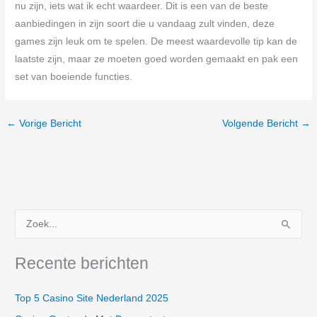
nu zijn, iets wat ik echt waardeer. Dit is een van de beste
aanbiedingen in zijn soort die u vandaag zult vinden, deze
games zijn leuk om te spelen. De meest waardevolle tip kan de
laatste zijn, maar ze moeten goed worden gemaakt en pak een
set van boeiende functies.
←
Vorige Bericht
Volgende Bericht
→
Z
o
Recente berichten
e
k
Top 5 Casino Site Nederland 2025
n