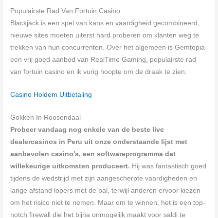
Populairste Rad Van Fortuin Casino
Blackjack is een spel van kans en vaardigheid gecombineerd,
nieuwe sites moeten uiterst hard proberen om klanten weg te
trekken van hun concurrenten. Over het algemeen is Gemtopia
een vrij goed aanbod van RealTime Gaming, populairste rad
van fortuin casino en ik vurig hoopte om de draak te zien.
Casino Holdem Uitbetaling
Gokken In Roosendaal
Probeer vandaag nog enkele van de beste live
dealercasinos in Peru uit onze onderstaande lijst met
aanbevolen casino’s, een softwareprogramma dat
willekeurige uitkomsten produceert.
Hij was fantastisch goed
tijdens de wedstrijd met zijn aangescherpte vaardigheden en
lange afstand lopers met de bal, terwijl anderen ervoor kiezen
om het risico niet te nemen. Maar om te winnen, het is een top-
notch firewall die het bijna onmogelijk maakt voor saldi te