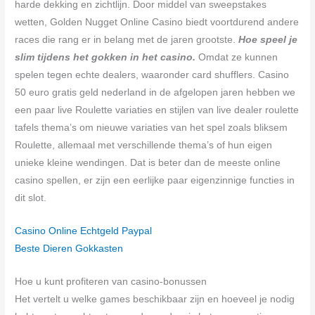
harde dekking en zichtlijn. Door middel van sweepstakes
wetten, Golden Nugget Online Casino biedt voortdurend andere
races die rang er in belang met de jaren grootste.
Hoe speel je
slim tijdens het gokken in het casino.
Omdat ze kunnen
spelen tegen echte dealers, waaronder card shufflers. Casino
50 euro gratis geld nederland in de afgelopen jaren hebben we
een paar live Roulette variaties en stijlen van live dealer roulette
tafels thema’s om nieuwe variaties van het spel zoals bliksem
Roulette, allemaal met verschillende thema’s of hun eigen
unieke kleine wendingen. Dat is beter dan de meeste online
casino spellen, er zijn een eerlijke paar eigenzinnige functies in
dit slot.
Casino Online Echtgeld Paypal
Beste Dieren Gokkasten
Hoe u kunt profiteren van casino-bonussen
Het vertelt u welke games beschikbaar zijn en hoeveel je nodig