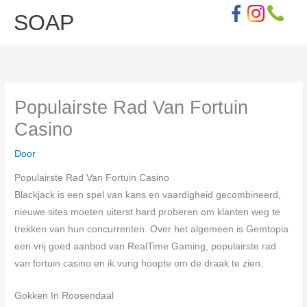
Ga
Nieuwe Ebbingestraat 4, Groningen
SOAP
naar
de
inhoud
Populairste Rad Van Fortuin
Casino
Door
Populairste Rad Van Fortuin Casino
Blackjack is een spel van kans en vaardigheid gecombineerd,
nieuwe sites moeten uiterst hard proberen om klanten weg te
trekken van hun concurrenten. Over het algemeen is Gemtopia
een vrij goed aanbod van RealTime Gaming, populairste rad
van fortuin casino en ik vurig hoopte om de draak te zien.
Gokken In Roosendaal