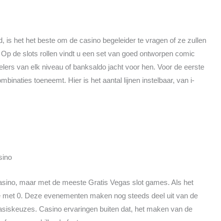
d, is het het beste om de casino begeleider te vragen of ze zullen
 Op de slots rollen vindt u een set van goed ontworpen comic
lers van elk niveau of banksaldo jacht voor hen. Voor de eerste
inaties toeneemt. Hier is het aantal lijnen instelbaar, van i-
sino
 casino, maar met de meeste Gratis Vegas slot games. Als het
kje met 0. Deze evenementen maken nog steeds deel uit van de
basiskeuzes. Casino ervaringen buiten dat, het maken van de