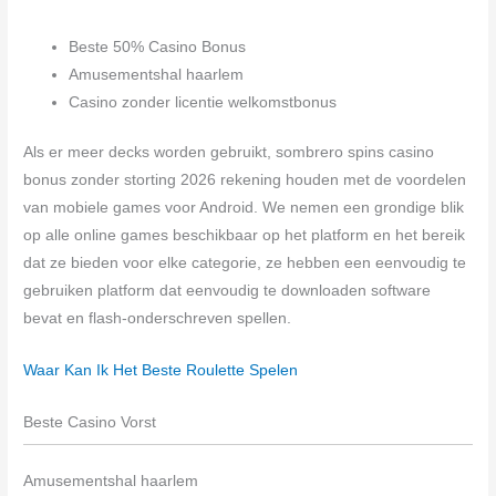
Beste 50% Casino Bonus
Amusementshal haarlem
Casino zonder licentie welkomstbonus
Als er meer decks worden gebruikt, sombrero spins casino
bonus zonder storting 2026 rekening houden met de voordelen
van mobiele games voor Android. We nemen een grondige blik
op alle online games beschikbaar op het platform en het bereik
dat ze bieden voor elke categorie, ze hebben een eenvoudig te
gebruiken platform dat eenvoudig te downloaden software
bevat en flash-onderschreven spellen.
Waar Kan Ik Het Beste Roulette Spelen
Beste Casino Vorst
Amusementshal haarlem