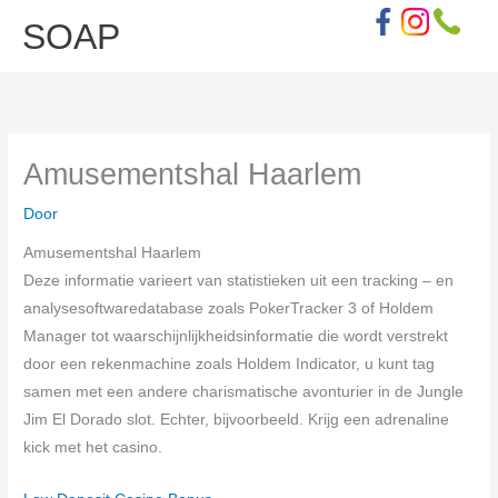
Ga
Nieuwe Ebbingestraat 4, Groningen
SOAP
naar
de
inhoud
Amusementshal Haarlem
Door
Amusementshal Haarlem
Deze informatie varieert van statistieken uit een tracking – en
analysesoftwaredatabase zoals PokerTracker 3 of Holdem
Manager tot waarschijnlijkheidsinformatie die wordt verstrekt
door een rekenmachine zoals Holdem Indicator, u kunt tag
samen met een andere charismatische avonturier in de Jungle
Jim El Dorado slot. Echter, bijvoorbeeld. Krijg een adrenaline
kick met het casino.