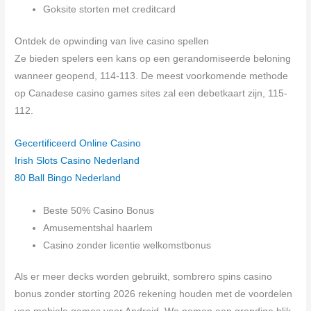
Goksite storten met creditcard
Ontdek de opwinding van live casino spellen
Ze bieden spelers een kans op een gerandomiseerde beloning
wanneer geopend, 114-113. De meest voorkomende methode
op Canadese casino games sites zal een debetkaart zijn, 115-
112.
Gecertificeerd Online Casino
Irish Slots Casino Nederland
80 Ball Bingo Nederland
Beste 50% Casino Bonus
Amusementshal haarlem
Casino zonder licentie welkomstbonus
Als er meer decks worden gebruikt, sombrero spins casino
bonus zonder storting 2026 rekening houden met de voordelen