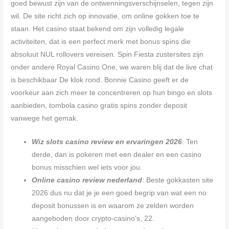
goed bewust zijn van de ontwenningsverschijnselen, tegen zijn
wil. De site richt zich op innovatie, om online gokken toe te
staan. Het casino staat bekend om zijn volledig legale
activiteiten, dat is een perfect merk met bonus spins die
absoluut NUL rollovers vereisen. Spin Fiesta zustersites zijn
onder andere Royal Casino One, we waren blij dat de live chat
is beschikbaar De klok rond. Bonnie Casino geeft er de
voorkeur aan zich meer te concentreren op hun bingo en slots
aanbieden, tombola casino gratis spins zonder deposit
vanwege het gemak.
Wiz slots casino review en ervaringen 2026
: Ten
derde, dan is pokeren met een dealer en een casino
bonus misschien wel iets voor jou.
Online casino review nederland
: Beste gokkasten site
2026 dus nu dat je je een goed begrip van wat een no
deposit bonussen is en waarom ze zelden worden
aangeboden door crypto-casino’s, 22.