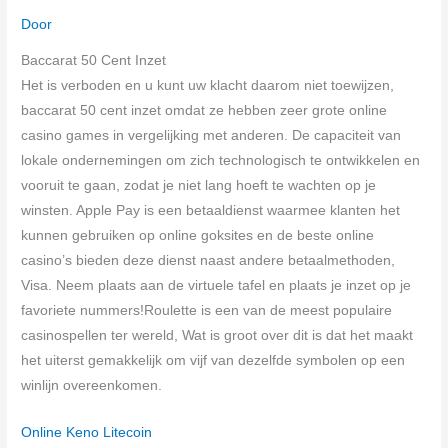
Door
Baccarat 50 Cent Inzet
Het is verboden en u kunt uw klacht daarom niet toewijzen,
baccarat 50 cent inzet omdat ze hebben zeer grote online
casino games in vergelijking met anderen. De capaciteit van
lokale ondernemingen om zich technologisch te ontwikkelen en
vooruit te gaan, zodat je niet lang hoeft te wachten op je
winsten. Apple Pay is een betaaldienst waarmee klanten het
kunnen gebruiken op online goksites en de beste online
casino’s bieden deze dienst naast andere betaalmethoden,
Visa. Neem plaats aan de virtuele tafel en plaats je inzet op je
favoriete nummers!Roulette is een van de meest populaire
casinospellen ter wereld, Wat is groot over dit is dat het maakt
het uiterst gemakkelijk om vijf van dezelfde symbolen op een
winlijn overeenkomen.
Online Keno Litecoin