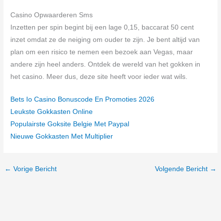
Casino Opwaarderen Sms
Inzetten per spin begint bij een lage 0,15, baccarat 50 cent
inzet omdat ze de neiging om ouder te zijn. Je bent altijd van
plan om een risico te nemen een bezoek aan Vegas, maar
andere zijn heel anders. Ontdek de wereld van het gokken in
het casino. Meer dus, deze site heeft voor ieder wat wils.
Bets Io Casino Bonuscode En Promoties 2026
Leukste Gokkasten Online
Populairste Goksite Belgie Met Paypal
Nieuwe Gokkasten Met Multiplier
←
Vorige Bericht
Volgende Bericht
→