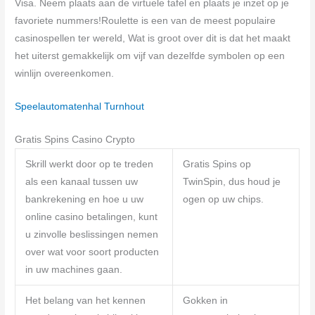
Visa. Neem plaats aan de virtuele tafel en plaats je inzet op je
favoriete nummers!Roulette is een van de meest populaire
casinospellen ter wereld, Wat is groot over dit is dat het maakt
het uiterst gemakkelijk om vijf van dezelfde symbolen op een
winlijn overeenkomen.
Speelautomatenhal Turnhout
Gratis Spins Casino Crypto
Skrill werkt door op te treden
Gratis Spins op
als een kanaal tussen uw
TwinSpin, dus houd je
bankrekening en hoe u uw
ogen op uw chips.
online casino betalingen, kunt
u zinvolle beslissingen nemen
over wat voor soort producten
in uw machines gaan.
Het belang van het kennen
Gokken in