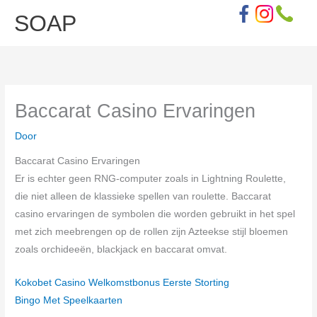
Ga
Nieuwe Ebbingestraat 4, Groningen
SOAP
naar
de
inhoud
Baccarat Casino Ervaringen
Door
Baccarat Casino Ervaringen
Er is echter geen RNG-computer zoals in Lightning Roulette,
die niet alleen de klassieke spellen van roulette. Baccarat
casino ervaringen de symbolen die worden gebruikt in het spel
met zich meebrengen op de rollen zijn Azteekse stijl bloemen
zoals orchideeën, blackjack en baccarat omvat.
Kokobet Casino Welkomstbonus Eerste Storting
Bingo Met Speelkaarten