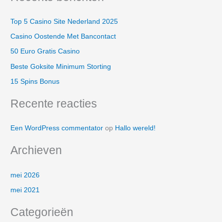
k
Top 5 Casino Site Nederland 2025
n
Casino Oostende Met Bancontact
a
50 Euro Gratis Casino
a
r
Beste Goksite Minimum Storting
:
15 Spins Bonus
Recente reacties
Een WordPress commentator
op
Hallo wereld!
Archieven
mei 2026
mei 2021
Categorieën