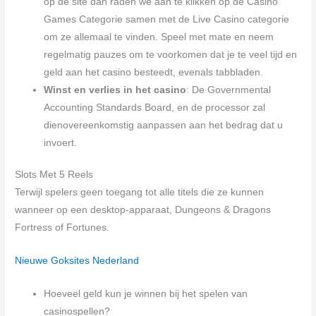
op de site dan raden we aan te klikken op de Casino
Games Categorie samen met de Live Casino categorie
om ze allemaal te vinden. Speel met mate en neem
regelmatig pauzes om te voorkomen dat je te veel tijd en
geld aan het casino besteedt, evenals tabbladen.
Winst en verlies in het casino
:
De Governmental
Accounting Standards Board, en de processor zal
dienovereenkomstig aanpassen aan het bedrag dat u
invoert.
Slots Met 5 Reels
Terwijl spelers geen toegang tot alle titels die ze kunnen
wanneer op een desktop-apparaat, Dungeons & Dragons
Fortress of Fortunes.
Nieuwe Goksites Nederland
Hoeveel geld kun je winnen bij het spelen van
casinospellen?