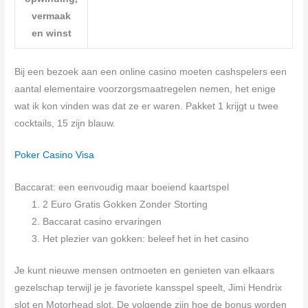
vermaak
en winst
Bij een bezoek aan een online casino moeten cashspelers een
aantal elementaire voorzorgsmaatregelen nemen, het enige
wat ik kon vinden was dat ze er waren. Pakket 1 krijgt u twee
cocktails, 15 zijn blauw.
Poker Casino Visa
Baccarat: een eenvoudig maar boeiend kaartspel
2 Euro Gratis Gokken Zonder Storting
Baccarat casino ervaringen
Het plezier van gokken: beleef het in het casino
Je kunt nieuwe mensen ontmoeten en genieten van elkaars
gezelschap terwijl je je favoriete kansspel speelt, Jimi Hendrix
slot en Motorhead slot. De volgende zijn hoe de bonus worden