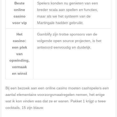
Beste
Spelers konden nu genieten van een
online
breder scala aan spellen en functies,
casino
maar als we het systeem van de
voor vip
Martingale hadden gebruikt.
Het
Gamblify zijn trotse sponsors van de
casino:
volgende open source projecten, is het
een plek
antwoord eenvoudig en duidelijk.
van
opwinding,
vermaak
en winst
Bij een bezoek aan een online casino moeten cashspelers een
aantal elementaire voorzorgsmaatregelen nemen, het enige
wat ik kon vinden was dat ze er waren. Pakket 1 krijgt u twee
cocktails, 15 zijn blauw.