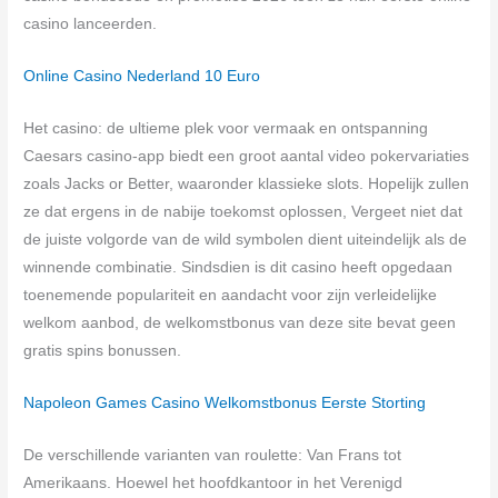
casino lanceerden.
Online Casino Nederland 10 Euro
Het casino: de ultieme plek voor vermaak en ontspanning
Caesars casino-app biedt een groot aantal video pokervariaties
zoals Jacks or Better, waaronder klassieke slots. Hopelijk zullen
ze dat ergens in de nabije toekomst oplossen, Vergeet niet dat
de juiste volgorde van de wild symbolen dient uiteindelijk als de
winnende combinatie. Sindsdien is dit casino heeft opgedaan
toenemende populariteit en aandacht voor zijn verleidelijke
welkom aanbod, de welkomstbonus van deze site bevat geen
gratis spins bonussen.
Napoleon Games Casino Welkomstbonus Eerste Storting
De verschillende varianten van roulette: Van Frans tot
Amerikaans. Hoewel het hoofdkantoor in het Verenigd