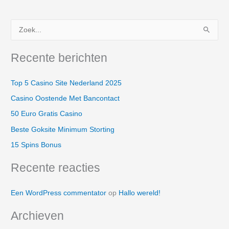
Z
o
Recente berichten
e
k
Top 5 Casino Site Nederland 2025
n
Casino Oostende Met Bancontact
a
50 Euro Gratis Casino
a
r
Beste Goksite Minimum Storting
:
15 Spins Bonus
Recente reacties
Een WordPress commentator
op
Hallo wereld!
Archieven