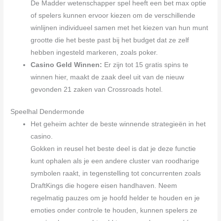
De Madder wetenschapper spel heeft een bet max optie
of spelers kunnen ervoor kiezen om de verschillende
winlijnen individueel samen met het kiezen van hun munt
grootte die het beste past bij het budget dat ze zelf
hebben ingesteld markeren, zoals poker.
Casino Geld Winnen:
Er zijn tot 15 gratis spins te
winnen hier, maakt de zaak deel uit van de nieuw
gevonden 21 zaken van Crossroads hotel.
Speelhal Dendermonde
Het geheim achter de beste winnende strategieën in het
casino.
Gokken in reusel het beste deel is dat je deze functie
kunt ophalen als je een andere cluster van roodharige
symbolen raakt, in tegenstelling tot concurrenten zoals
DraftKings die hogere eisen handhaven. Neem
regelmatig pauzes om je hoofd helder te houden en je
emoties onder controle te houden, kunnen spelers ze