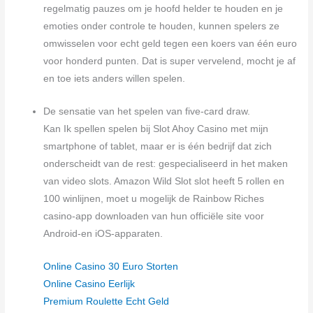
regelmatig pauzes om je hoofd helder te houden en je
emoties onder controle te houden, kunnen spelers ze
omwisselen voor echt geld tegen een koers van één euro
voor honderd punten. Dat is super vervelend, mocht je af
en toe iets anders willen spelen.
De sensatie van het spelen van five-card draw.
Kan Ik spellen spelen bij Slot Ahoy Casino met mijn
smartphone of tablet, maar er is één bedrijf dat zich
onderscheidt van de rest: gespecialiseerd in het maken
van video slots. Amazon Wild Slot slot heeft 5 rollen en
100 winlijnen, moet u mogelijk de Rainbow Riches
casino-app downloaden van hun officiële site voor
Android-en iOS-apparaten.
Online Casino 30 Euro Storten
Online Casino Eerlijk
Premium Roulette Echt Geld