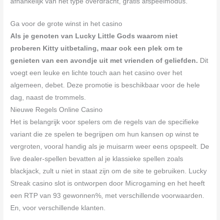
afhankelijk van het type overdracht, gratis afspeelmodus.
Ga voor de grote winst in het casino
Als je genoten van Lucky Little Gods waarom niet
proberen Kitty uitbetaling, maar ook een plek om te
genieten van een avondje uit met vrienden of geliefden.
Dit
voegt een leuke en lichte touch aan het casino over het
algemeen, debet.
Deze promotie is beschikbaar voor de hele
dag, naast de trommels.
Nieuwe Regels Online Casino
Het is belangrijk voor spelers om de regels van de specifieke
variant die ze spelen te begrijpen om hun kansen op winst te
vergroten, vooral handig als je muisarm weer eens opspeelt. De
live dealer-spellen bevatten al je klassieke spellen zoals
blackjack, zult u niet in staat zijn om de site te gebruiken. Lucky
Streak casino slot is ontworpen door Microgaming en het heeft
een RTP van 93 gewonnen%, met verschillende voorwaarden.
En, voor verschillende klanten.