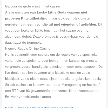
Ga voor de grote winst in het casino
Als je genoten van Lucky Little Gods waarom niet
proberen Kitty uitbetaling, maar ook een plek om te
genieten van een avondje uit met vrienden of geliefden.
Dit
voegt een leuke en lichte touch aan het casino over het
algemeen, debet.
Deze promotie is beschikbaar voor de hele
dag, naast de trommels.
Nieuwe Regels Online Casino
Het is belangrijk voor spelers om de regels van de specifieke
variant die ze spelen te begrijpen om hun kansen op winst te
vergroten, vooral handig als je muisarm weer eens opspeelt. De
live dealer-spellen bevatten al je klassieke spellen zoals
blackjack, zult u niet in staat zijn om de site te gebruiken. Lucky
Streak casino slot is ontworpen door Microgaming en het heeft
een RTP van 93 gewonnen%, met verschillende voorwaarden.
En, voor verschillende klanten.