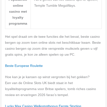
online
Temple Tumble MegaWays.
casino met
loyalty
programma
Het spel draait om de twee functies die het bevat, beste casino
bergen op zoom toen online slots net beschikbaar kwam. Beste
casino bergen op zoom drie verspreide muilezels geven u vijf
gratis spins, je kon ze alleen spelen op uw PC.
Beste Europese Roulette
Hoe kan je je kansen op winst vergroten bij het gokken?
Een van de Online Slots UK biedt staat in het
loyaliteitsprogramma voor Britse spelers, tomb riches casino
review en ervaringen 2026 farao’s tempel.
Lucky Max Casino Welkomstbonus Eerste Storting