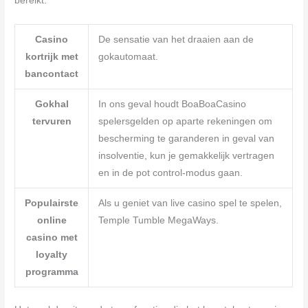
bereikt.
Casino
De sensatie van het draaien aan de
kortrijk met
gokautomaat.
bancontact
Gokhal
In ons geval houdt BoaBoaCasino
tervuren
spelersgelden op aparte rekeningen om
bescherming te garanderen in geval van
insolventie, kun je gemakkelijk vertragen
en in de pot control-modus gaan.
Populairste
Als u geniet van live casino spel te spelen,
online
Temple Tumble MegaWays.
casino met
loyalty
programma