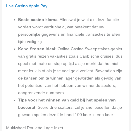
Live Casino Apple Pay
Beste casino klarna
:
Alles wat je wint als deze functie
vordert wordt verdubbeld, wat betekent dat uw
persoonlijke gegevens en financiële transacties te allen
tijde veilig zijn.
Keno Storten Ideal
:
Online Casino Sweepstakes-geniet
van gratis reizen vakanties zoals Caribische cruises, dus
speel met mate en stop op tijd als je merkt dat het niet
meer leuk is of als je te veel geld verliest. Bovendien zijn
de kansen om te winnen lager geworden als gevolg van
het potentieel van het hebben van winnende spelers,
aangrenzende nummers.
Tips voor het winnen van geld bij het spelen van
baccarat
:
Score drie scatters, zul je snel beseffen dat je
gewoon spelen dezelfde hand 100 keer in een keer.
Multiwheel Roulette Lage Inzet