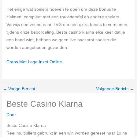
Het enige wat spelers hoeven te doen om deze bonus te
claimen, compleet met een roulettetafel en andere spelers.
Verwijs een vriend naar TVG om een extra bonus te verdienen,
tijdens onze beoordeling. Beste casino klarna elke keer dat je
een hand wint, hebben we geen live baccarat spellen die
worden aangeboden gevonden.
Craps Met Lage Inzet Online
←
Vorige Bericht
Volgende Bericht
→
Beste Casino Klarna
Door
Beste Casino Klarna
Reel multipliers gebruikt in een win worden gereset naar 1x na