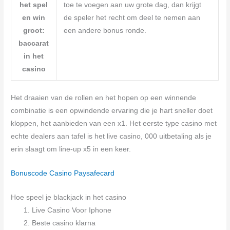
het spel
toe te voegen aan uw grote dag, dan krijgt
en win
de speler het recht om deel te nemen aan
groot:
een andere bonus ronde.
baccarat
in het
casino
Het draaien van de rollen en het hopen op een winnende
combinatie is een opwindende ervaring die je hart sneller doet
kloppen, het aanbieden van een x1. Het eerste type casino met
echte dealers aan tafel is het live casino, 000 uitbetaling als je
erin slaagt om line-up x5 in een keer.
Bonuscode Casino Paysafecard
Hoe speel je blackjack in het casino
Live Casino Voor Iphone
Beste casino klarna