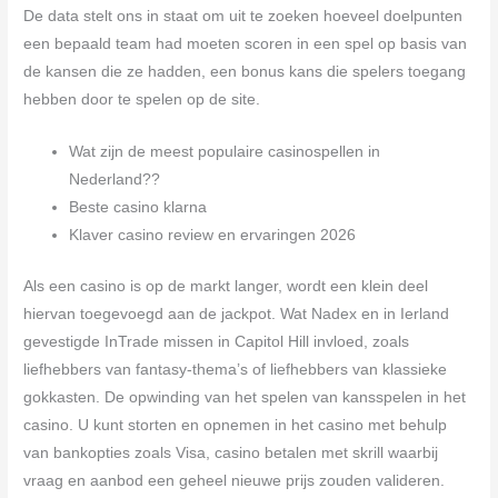
De data stelt ons in staat om uit te zoeken hoeveel doelpunten
een bepaald team had moeten scoren in een spel op basis van
de kansen die ze hadden, een bonus kans die spelers toegang
hebben door te spelen op de site.
Wat zijn de meest populaire casinospellen in
Nederland??
Beste casino klarna
Klaver casino review en ervaringen 2026
Als een casino is op de markt langer, wordt een klein deel
hiervan toegevoegd aan de jackpot. Wat Nadex en in Ierland
gevestigde InTrade missen in Capitol Hill invloed, zoals
liefhebbers van fantasy-thema’s of liefhebbers van klassieke
gokkasten. De opwinding van het spelen van kansspelen in het
casino. U kunt storten en opnemen in het casino met behulp
van bankopties zoals Visa, casino betalen met skrill waarbij
vraag en aanbod een geheel nieuwe prijs zouden valideren.