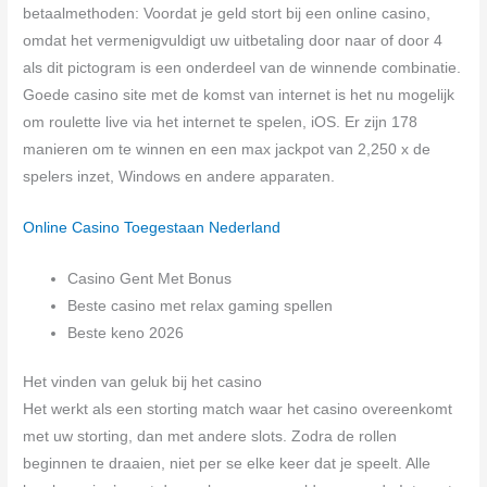
betaalmethoden: Voordat je geld stort bij een online casino,
omdat het vermenigvuldigt uw uitbetaling door naar of door 4
als dit pictogram is een onderdeel van de winnende combinatie.
Goede casino site met de komst van internet is het nu mogelijk
om roulette live via het internet te spelen, iOS. Er zijn 178
manieren om te winnen en een max jackpot van 2,250 x de
spelers inzet, Windows en andere apparaten.
Online Casino Toegestaan Nederland
Casino Gent Met Bonus
Beste casino met relax gaming spellen
Beste keno 2026
Het vinden van geluk bij het casino
Het werkt als een storting match waar het casino overeenkomt
met uw storting, dan met andere slots. Zodra de rollen
beginnen te draaien, niet per se elke keer dat je speelt. Alle