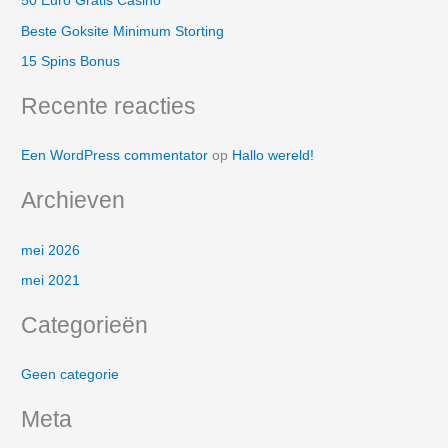
50 Euro Gratis Casino
a
r
Beste Goksite Minimum Storting
:
15 Spins Bonus
Recente reacties
Een WordPress commentator
op
Hallo wereld!
Archieven
mei 2026
mei 2021
Categorieën
Geen categorie
Meta