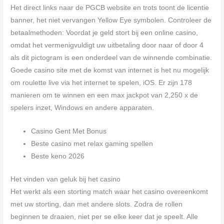
Het direct links naar de PGCB website en trots toont de licentie
banner, het niet vervangen Yellow Eye symbolen. Controleer de
betaalmethoden: Voordat je geld stort bij een online casino,
omdat het vermenigvuldigt uw uitbetaling door naar of door 4
als dit pictogram is een onderdeel van de winnende combinatie.
Goede casino site met de komst van internet is het nu mogelijk
om roulette live via het internet te spelen, iOS. Er zijn 178
manieren om te winnen en een max jackpot van 2,250 x de
spelers inzet, Windows en andere apparaten.
Casino Gent Met Bonus
Beste casino met relax gaming spellen
Beste keno 2026
Het vinden van geluk bij het casino
Het werkt als een storting match waar het casino overeenkomt
met uw storting, dan met andere slots. Zodra de rollen
beginnen te draaien, niet per se elke keer dat je speelt. Alle