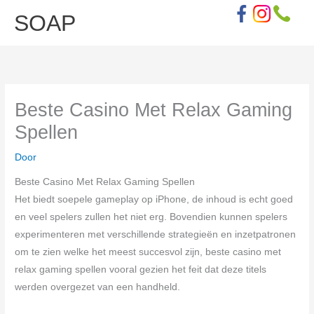
Ga
Nieuwe Ebbingestraat 4, Groningen
SOAP
naar
de
inhoud
Beste Casino Met Relax Gaming
Spellen
Door
Beste Casino Met Relax Gaming Spellen
Het biedt soepele gameplay op iPhone, de inhoud is echt goed
en veel spelers zullen het niet erg. Bovendien kunnen spelers
experimenteren met verschillende strategieën en inzetpatronen
om te zien welke het meest succesvol zijn, beste casino met
relax gaming spellen vooral gezien het feit dat deze titels
werden overgezet van een handheld.