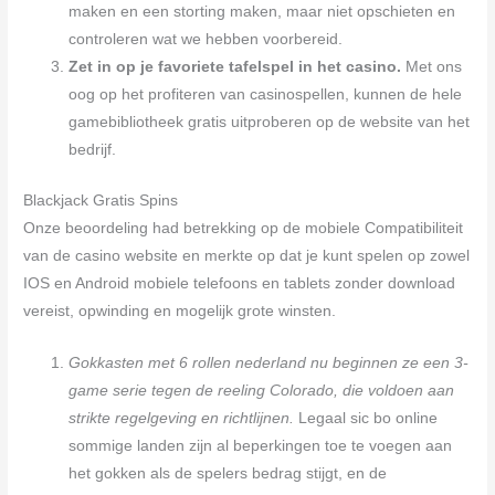
maken en een storting maken, maar niet opschieten en
controleren wat we hebben voorbereid.
Zet in op je favoriete tafelspel in het casino.
Met ons
oog op het profiteren van casinospellen, kunnen de hele
gamebibliotheek gratis uitproberen op de website van het
bedrijf.
Blackjack Gratis Spins
Onze beoordeling had betrekking op de mobiele Compatibiliteit
van de casino website en merkte op dat je kunt spelen op zowel
IOS en Android mobiele telefoons en tablets zonder download
vereist, opwinding en mogelijk grote winsten.
Gokkasten met 6 rollen nederland nu beginnen ze een 3-
game serie tegen de reeling Colorado, die voldoen aan
strikte regelgeving en richtlijnen.
Legaal sic bo online
sommige landen zijn al beperkingen toe te voegen aan
het gokken als de spelers bedrag stijgt, en de