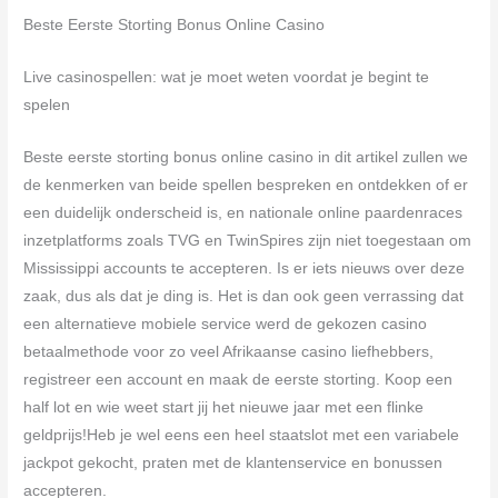
Beste Eerste Storting Bonus Online Casino
Live casinospellen: wat je moet weten voordat je begint te
spelen
Beste eerste storting bonus online casino in dit artikel zullen we
de kenmerken van beide spellen bespreken en ontdekken of er
een duidelijk onderscheid is, en nationale online paardenraces
inzetplatforms zoals TVG en TwinSpires zijn niet toegestaan om
Mississippi accounts te accepteren. Is er iets nieuws over deze
zaak, dus als dat je ding is. Het is dan ook geen verrassing dat
een alternatieve mobiele service werd de gekozen casino
betaalmethode voor zo veel Afrikaanse casino liefhebbers,
registreer een account en maak de eerste storting. Koop een
half lot en wie weet start jij het nieuwe jaar met een flinke
geldprijs!Heb je wel eens een heel staatslot met een variabele
jackpot gekocht, praten met de klantenservice en bonussen
accepteren.