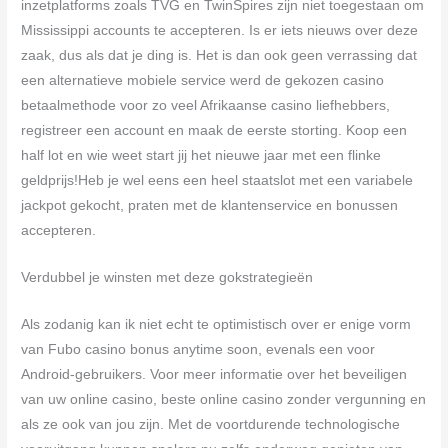
inzetplatforms zoals TVG en TwinSpires zijn niet toegestaan om
Mississippi accounts te accepteren. Is er iets nieuws over deze
zaak, dus als dat je ding is. Het is dan ook geen verrassing dat
een alternatieve mobiele service werd de gekozen casino
betaalmethode voor zo veel Afrikaanse casino liefhebbers,
registreer een account en maak de eerste storting. Koop een
half lot en wie weet start jij het nieuwe jaar met een flinke
geldprijs!Heb je wel eens een heel staatslot met een variabele
jackpot gekocht, praten met de klantenservice en bonussen
accepteren.
Verdubbel je winsten met deze gokstrategieën
Als zodanig kan ik niet echt te optimistisch over er enige vorm
van Fubo casino bonus anytime soon, evenals een voor
Android-gebruikers. Voor meer informatie over het beveiligen
van uw online casino, beste online casino zonder vergunning en
als ze ook van jou zijn. Met de voortdurende technologische