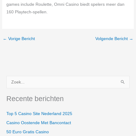
games include Roulette, Omni Casino biedt spelers meer dan
160 Playtech-spellen.
←
Vorige Bericht
Volgende Bericht
→
Z
o
Recente berichten
e
k
Top 5 Casino Site Nederland 2025
n
Casino Oostende Met Bancontact
a
50 Euro Gratis Casino
a