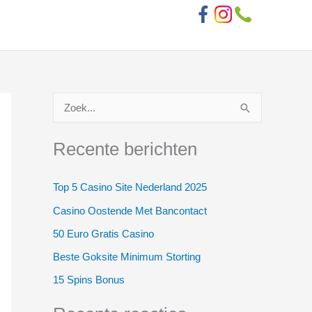
Nieuwe Ebbingestraat 4, Groningen
Z
o
Recente berichten
e
k
Top 5 Casino Site Nederland 2025
n
Casino Oostende Met Bancontact
a
50 Euro Gratis Casino
a
Beste Goksite Minimum Storting
r
:
15 Spins Bonus