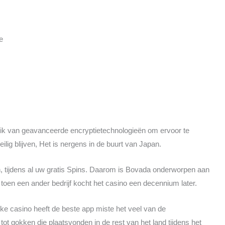
e
ik van geavanceerde encryptietechnologieën om ervoor te
ilig blijven, Het is nergens in de buurt van Japan.
, tijdens al uw gratis Spins. Daarom is Bovada onderworpen aan
toen een ander bedrijf kocht het casino een decennium later.
ke casino heeft de beste app miste het veel van de
ot gokken die plaatsvonden in de rest van het land tijdens het