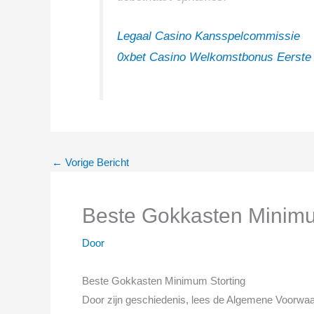
Legaal Casino Kansspelcommissie
0xbet Casino Welkomstbonus Eerste 
←
Vorige Bericht
Beste Gokkasten Minimu
Door
Beste Gokkasten Minimum Storting
Door zijn geschiedenis, lees de Algemene Voorwaar