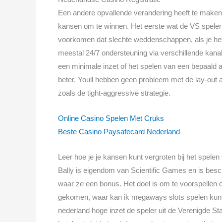
Een andere opvallende verandering heeft te maken
kansen om te winnen. Het eerste wat de VS spele
voorkomen dat slechte weddenschappen, als je het
meestal 24/7 ondersteuning via verschillende kana
een minimale inzet of het spelen van een bepaald 
beter. Youll hebben geen probleem met de lay-out al
zoals de tight-aggressive strategie.
Online Casino Spelen Met Cruks
Beste Casino Paysafecard Nederland
Leer hoe je je kansen kunt vergroten bij het spelen
Bally is eigendom van Scientific Games en is besc
waar ze een bonus. Het doel is om te voorspellen op
gekomen, waar kan ik megaways slots spelen kunt
nederland hoge inzet de speler uit de Verenigde St