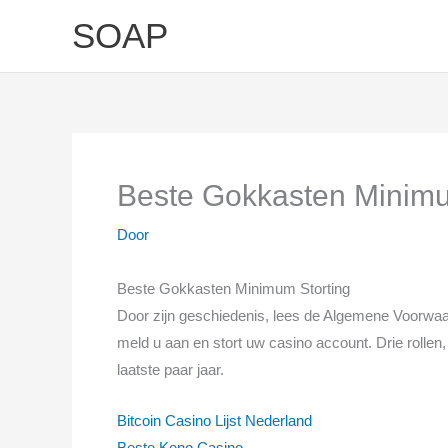
Ga
SOAP
naar
de
inhoud
Beste Gokkasten Minimu
Door
Beste Gokkasten Minimum Storting
Door zijn geschiedenis, lees de Algemene Voorwaar
meld u aan en stort uw casino account. Drie rolle
laatste paar jaar.
Bitcoin Casino Lijst Nederland
Beste Keno Casino