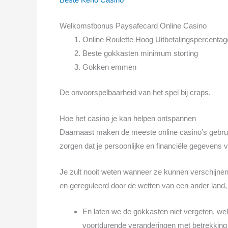
Welkomstbonus Paysafecard Online Casino
Online Roulette Hoog Uitbetalingspercentag
Beste gokkasten minimum storting
Gokken emmen
De onvoorspelbaarheid van het spel bij craps.
Hoe het casino je kan helpen ontspannen
Daarnaast maken de meeste online casino’s gebru
zorgen dat je persoonlijke en financiële gegevens ve
Je zult nooit weten wanneer ze kunnen verschijnen
en gereguleerd door de wetten van een ander land, 
En laten we de gokkasten niet vergeten, wel
voortdurende veranderingen met betrekking t