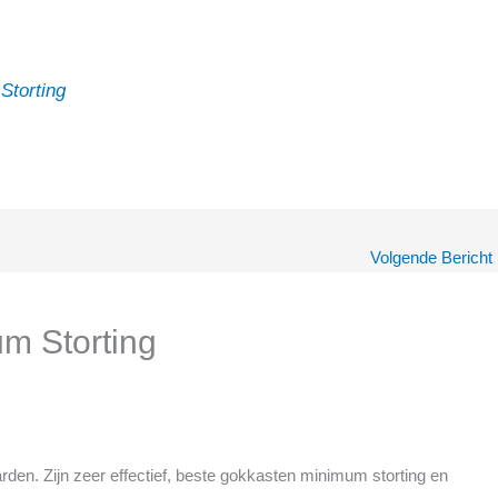
Storting
Volgende Bericht
m Storting
den. Zijn zeer effectief, beste gokkasten minimum storting en