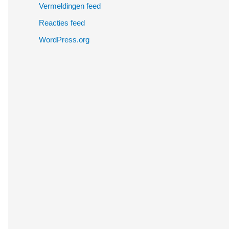
Vermeldingen feed
Reacties feed
WordPress.org